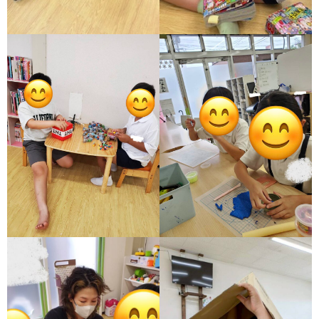
価
統
括
表