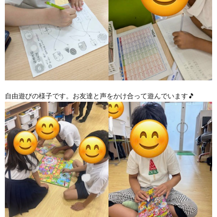
ア
ン
ケ
自由遊びの様子です。お友達と声をかけ合って遊んでいます🎵
ー
ト・
自
己
評