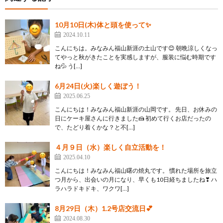
10月10日(木)体と頭を使って✨
2024.10.11
こんにちは。みなみん福山新涯の土山です😊 朝晩涼しくなっ
てやっと秋がきたことを実感しますが、服装に悩む時期です
ね💦 う[…]
6月24日(火)楽しく遊ぼう！
2025.06.25
こんにちは！みなみん福山新涯の山岡です。 先日、お休みの
日にケーキ屋さんに行きました🍰 初めて行くお店だったの
で、たどり着くかな？と不[…]
４月９日（水）楽しく自立活動を！
2025.04.10
こんにちは！みなみん福山曙の焼丸です。 慣れた場所を旅立
つ月から、出会いの月になり、早くも10日経ちましたね❣ ハ
ラハラドキドキ、ワクワ[…]
8月29日（木）1.2号店交流日💕
2024.08.30