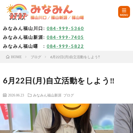
みなみん福山川口:
084-999-5360
みなみん福山新涯:
084-999-7405
HOM
みなみん福山曙 :
084-999-5822
ブログ
6月22日(月)自立活動をしよう‼
HOME
ご
挨
み
6月22日(月)自立活動をしよう‼
拶
な
～
2026.06.23
みなみん福山新涯
ブログ
み
み
🚙
ん
な
ア
✨