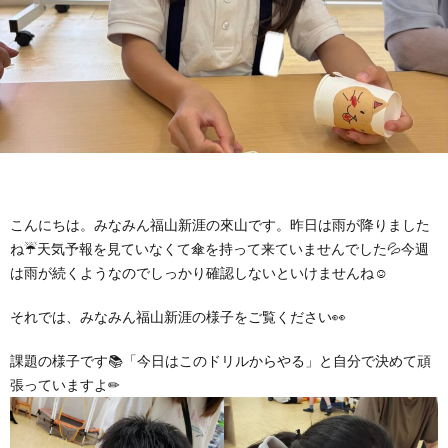
に
み
ク
オ
【公
つ
ん
セ
ー
表】
お
い
を
ス
プ
保
問
【福
て
利
🚙
ニ
護
い
山
【福
こんにちは。みなみん福山新涯の來山です。昨日は雨が降りました
支
用
ン
者
合
ね☔天気予報を見ていなくて傘を持って来ていませんでした💦今週
川
山
【福
は雨が続くようなのでしっかり確認しないといけませんね☺
援
す
グ
ア
わ
口】
新
山
それでは、みなみん福山新涯の様子をご覧ください👀
プ
る
ス
ン
せ
保
涯】
曙】
課題の様子です📚「今日はこのドリルからやる」と自分で決めて頑
張っていますよ✏
ロ
ま
タ
ケ
📞
護
保
保