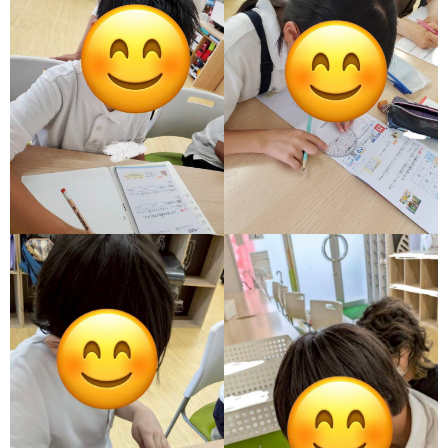
グ
で
ッ
ー
者
護
護
ラ
の
フ
ト・
ギ
者
者
ム
流
募
事
ャ
ギ
ギ
の
れ
集
業
ラ
ャ
ャ
公
～
✨
所
リ
ラ
ラ
表
自
ー
リ
リ
己
ー
ー
評
価