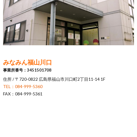
に
み
ク
オ
【公
つ
ん
セ
ー
表】
お
い
を
ス
プ
保
問
【福
て
利
🚙
ニ
護
い
山
【福
みなみん福山川口
事業所番号：3451501708
支
用
ン
者
合
川
山
【福
住所 / 〒720-0822 広島県福山市川口町2丁目11-14 1F
TEL：084-999-5360
援
す
グ
ア
わ
口】
新
山
FAX：084-999-5361
プ
る
ス
ン
せ
保
涯】
曙】
ロ
ま
タ
ケ
📞
護
保
保