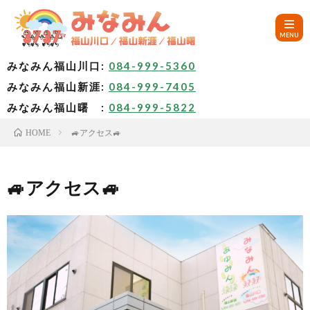
みなみん福山川口:
084-999-5360
みなみん福山新涯:
084-999-7405
HOM
みなみん福山曙 :
084-999-5822
🚙アクセス🚙
HOME
ご
挨
み
🚙アクセス🚙
拶
な
～
み
み
🚙
ん
な
ア
✨