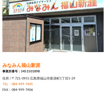
ア
ン
ケ
ー
ト・
みなみん福山新涯
事業所番号：3451501898
自
住所 / 〒721-0955 広島県福山市新涯町1丁目5-29
TEL：084-999-7405
己
FAX：084-999-7406
評