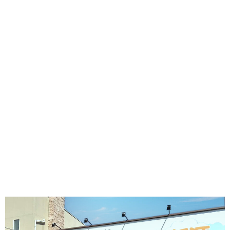
グ
で
ッ
ー
者
護
護
ラ
の
フ
ト・
ギ
者
者
ム
流
募
事
ャ
ギ
ギ
の
れ
集
業
ラ
ャ
ャ
公
～
✨
所
リ
ラ
ラ
表
自
ー
リ
リ
己
ー
ー
評
価