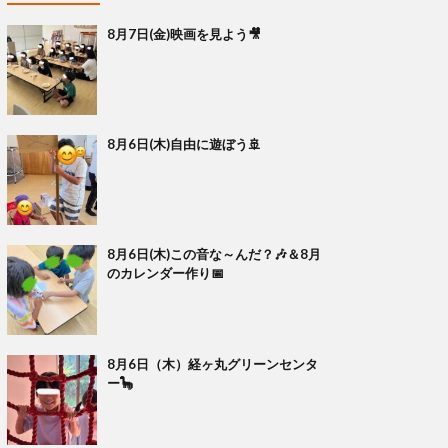
8月7日(金)映画を見よう🎥
8月6日(木)自由に遊ぼう🚢
8月6日(木)この音な～んだ？🎶＆8月
のカレンダー作り📅
8月6日（木）経ヶ丸グリーンセンタ
ー🦕