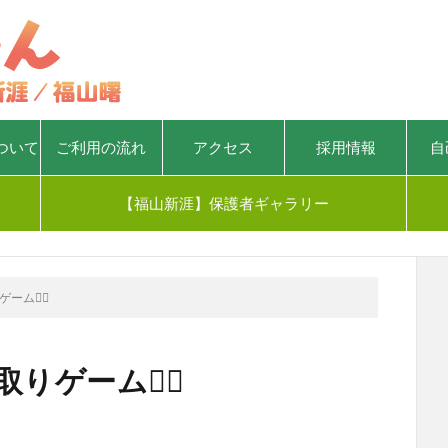
ついて
ご利用の流れ
アクセス
採用情報
自
【福山新涯】保護者ギャラリー
ム🏳‍🌈
りゲーム🏳‍🌈