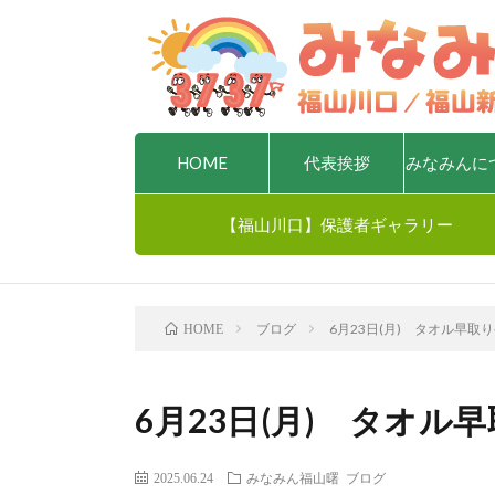
HOME
代表挨拶
みなみんに
【福山川口】保護者ギャラリー
ブログ
6月23日(月) タオル早取りゲー
HOME
6月23日(月) タオル早取
2025.06.24
みなみん福山曙
ブログ