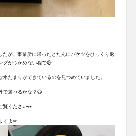
したが、事業所に帰ったとたんにバケツをひっくり返
ングがつかめない程で😅
な水たまりができているのを見つめていました。
で遊べるかな？😄
覧ください👀
ますよ✏