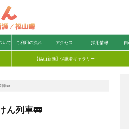
ついて
ご利用の流れ
アクセス
採用情報
自
【福山新涯】保護者ギャラリー
列車🚃
けん列車🚃