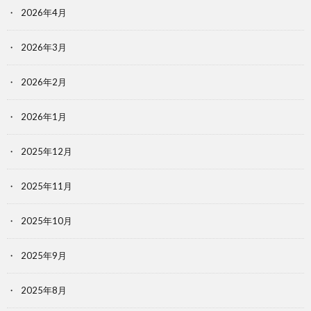
2026年4月
2026年3月
2026年2月
2026年1月
2025年12月
2025年11月
2025年10月
2025年9月
2025年8月