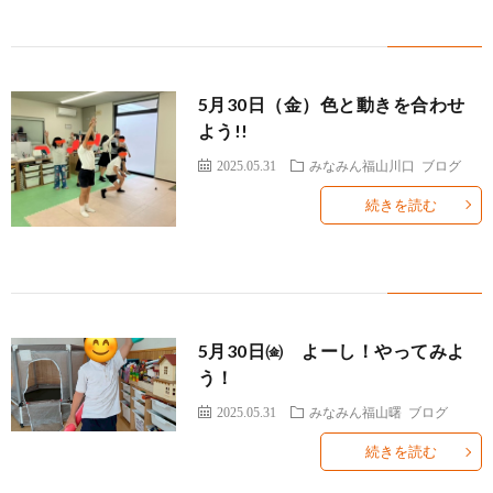
に
み
ク
オ
【公
つ
ん
セ
ー
表】
お
5月30日（金）色と動きを合わせ
よう!!
い
を
ス
プ
保
問
【福
2025.05.31
みなみん福山川口
ブログ
続きを読む
て
利
🚙
ニ
護
い
山
【福
支
用
ン
者
合
川
山
【福
援
す
グ
ア
わ
口】
新
山
5月30日㈮ よーし！やってみよ
う！
プ
る
ス
ン
せ
保
涯】
曙】
2025.05.31
みなみん福山曙
ブログ
ロ
ま
タ
ケ
📞
護
続きを読む
保
保