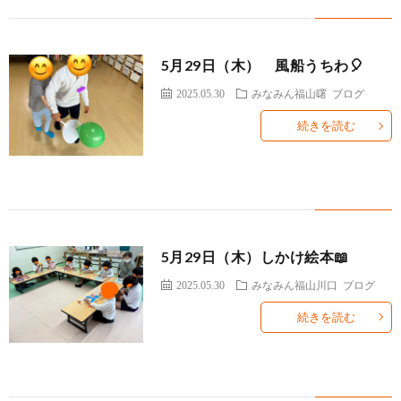
グ
で
ッ
ー
者
護
護
ラ
の
フ
ト・
ギ
者
5月29日（木） 風船うちわ🎈
者
2025.05.30
みなみん福山曙
ブログ
ム
流
募
事
ャ
ギ
ギ
続きを読む
の
れ
集
業
ラ
ャ
ャ
公
～
✨
所
リ
ラ
ラ
表
自
5月29日（木）しかけ絵本📖
ー
リ
リ
2025.05.30
みなみん福山川口
ブログ
己
ー
ー
続きを読む
評
価