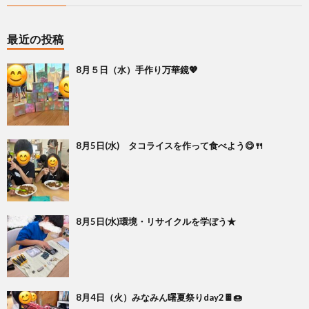
最近の投稿
8月５日（水）手作り万華鏡💖
8月5日(水) タコライスを作って食べよう😋🍴
8月5日(水)環境・リサイクルを学ぼう★
8月4日（火）みなみん曙夏祭りday2🍫🍩