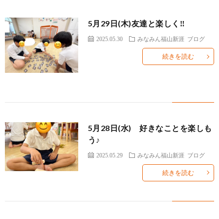
5月29日(木)友達と楽しく‼
ア
2025.05.30
みなみん福山新涯
ブログ
ン
続きを読む
ケ
ー
5月28日(水) 好きなことを楽しも
ト・
う♪
2025.05.29
みなみん福山新涯
ブログ
自
続きを読む
己
評