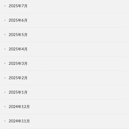
2025年7月
2025年6月
2025年5月
2025年4月
2025年3月
2025年2月
2025年1月
2024年12月
2024年11月