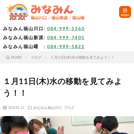
みなみん福山川口:
084-999-5360
みなみん福山新涯:
084-999-7405
HOM
みなみん福山曙 :
084-999-5822
ブログ
１月11日(木)水の移動を見てみよう！！
HOME
ご
挨
み
１月11日(木)水の移動を見てみよ
う！！
拶
な
～
2024.01.12
みなみん福山川口
ブログ
み
み
🚙
ん
な
ア
✨