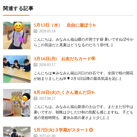
関連する記事
5月13日（水） 自由に遊ぼう✨
2026.05.14
こんにちは。みなみん福山曙の片岡です😄 暑いですね🥵今か
らこの気温だと真夏はどうなるのだろう😵[…]
3月16日(月) お友だちカード🏵️
2026.03.17
こんにちは☀みなみん福山川口の白石です。 全国で桜の開花
が始まりましたね🌸🌳 2月1日以降の最高気温を足[…]
8月26日(火)たくさん遊んだ日✨
2025.08.27
こんにちは。みなみん福山新涯の土山です。 まだまだ日中は
暑いですが、朝晩は少しだけ秋の気配も感じますね。 子ども
達の登校時間も、夏休み前の暑さより少し[…]
1月7日(火)３学期がスタート😊
2025.01.08