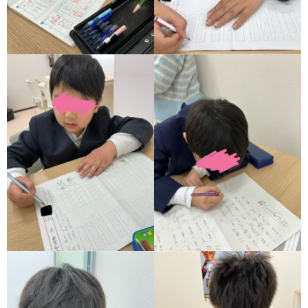
ア
ン
ケ
ー
ト・
自
己
評