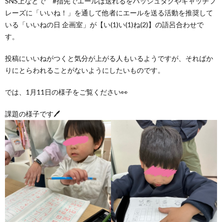
SNS上などで #指先でエールは送れるをハッシュタグやキャッチフ
グ
で
ッ
ー
者
護
護
レーズに「いいね！」を通して他者にエールを送る活動を推奨して
いる「いいねの日 企画室」が【い(1)い(1)ね(2)】の語呂合わせで
ラ
の
フ
ト・
ギ
者
者
す。
投稿にいいねがつくと気分が上がる人もいるようですが、そればか
ム
流
募
事
ャ
ギ
ギ
りにとらわれることがないようにしたいものです。
の
れ
集
業
ラ
ャ
ャ
では、1月11日の様子をご覧ください👀
公
～
課題の様子です🖊
✨
所
リ
ラ
ラ
表
自
ー
リ
リ
己
ー
ー
評
価