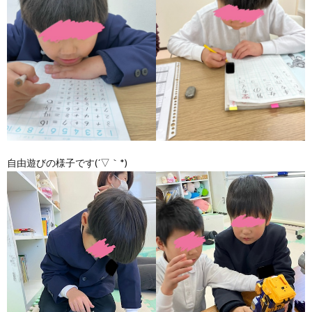
価
統
括
表
自由遊びの様子です(´▽｀*)