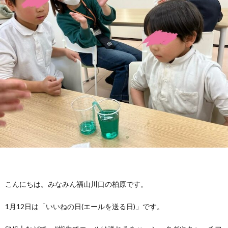
に
み
ク
オ
【公
つ
ん
セ
ー
表】
お
い
を
ス
プ
保
問
【福
て
利
🚙
ニ
護
い
山
【福
支
用
ン
者
合
川
山
【福
援
す
グ
ア
わ
口】
新
山
プ
る
ス
ン
せ
保
涯】
曙】
こんにちは。みなみん福山川口の柏原です。
ロ
1月12日は「いいねの日(エールを送る日)」です。
ま
タ
ケ
📞
護
保
保