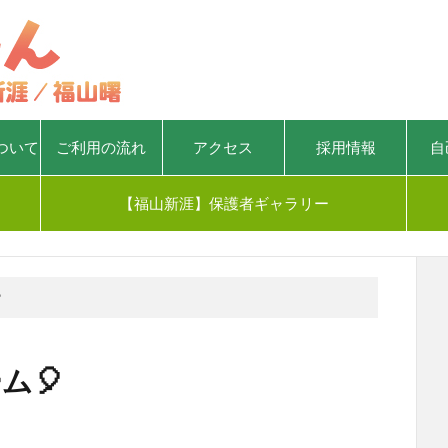
ついて
ご利用の流れ
アクセス
採用情報
自
【福山新涯】保護者ギャラリー

ム🎈