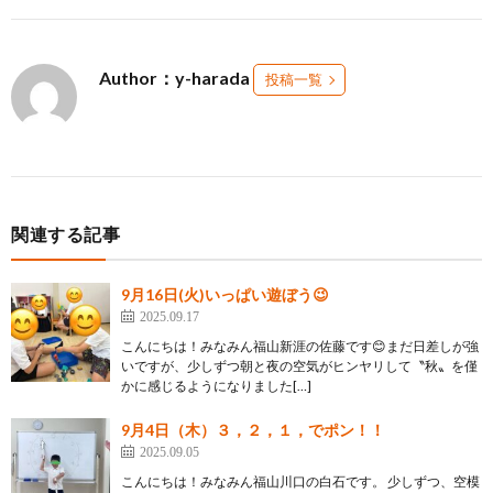
Author：y-harada
投稿一覧
関連する記事
9月16日(火)いっぱい遊ぼう😉
2025.09.17
こんにちは！みなみん福山新涯の佐藤です😊まだ日差しが強
いですが、少しずつ朝と夜の空気がヒンヤリして〝秋〟を僅
かに感じるようになりました[…]
9月4日（木）３，２，１，でポン！！
2025.09.05
こんにちは！みなみん福山川口の白石です。 少しずつ、空模