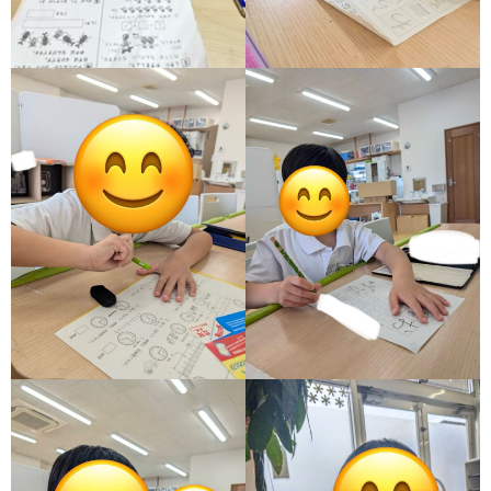
ア
ン
ケ
ー
ト・
自
己
評