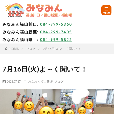
みなみん福山川口:
084-999-5360
みなみん福山新涯:
084-999-7405
HOM
みなみん福山曙 :
084-999-5822
ブログ
7月16日(火)よ～く聞いて！
HOME
ご
挨
み
7月16日(火)よ～く聞いて！
拶
な
～
2024.07.17
みなみん福山新涯
ブログ
み
み
🚙
ん
な
ア
✨