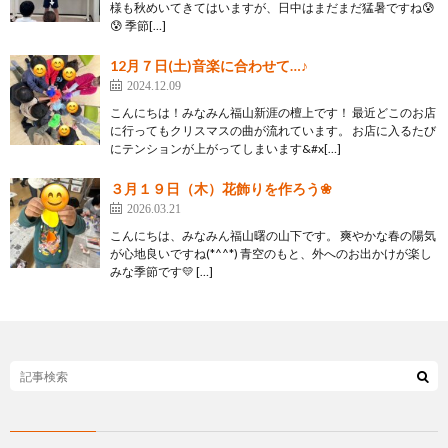
様も秋めいてきてはいますが、日中はまだまだ猛暑ですね😰
😰 季節[…]
12月７日(土)音楽に合わせて…♪
2024.12.09
こんにちは！みなみん福山新涯の檀上です！ 最近どこのお店
に行ってもクリスマスの曲が流れています。 お店に入るたび
にテンションが上がってしまいます&#x[…]
３月１９日（木）花飾りを作ろう❀
2026.03.21
こんにちは、みなみん福山曙の山下です。 爽やかな春の陽気
が心地良いですね(*^^*) 青空のもと、外へのお出かけが楽し
みな季節です💛 […]