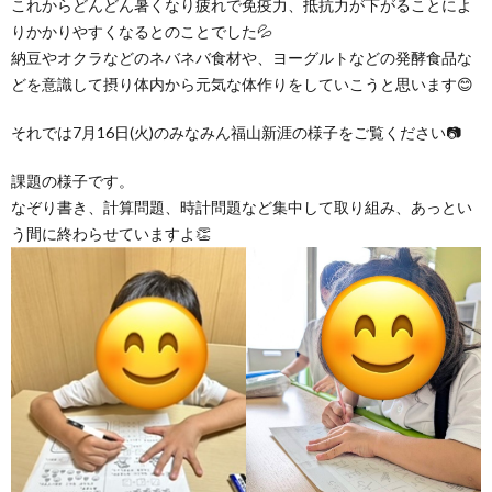
これからどんどん暑くなり疲れで免疫力、抵抗力が下がることによ
グ
で
ッ
ー
者
護
護
りかかりやすくなるとのことでした💦
納豆やオクラなどのネバネバ食材や、ヨーグルトなどの発酵食品な
ラ
の
フ
ト・
ギ
者
者
どを意識して摂り体内から元気な体作りをしていこうと思います😊
ム
流
それでは7月16日(火)のみなみん福山新涯の様子をご覧ください📷
募
事
ャ
ギ
ギ
課題の様子です。
の
れ
集
業
ラ
ャ
ャ
なぞり書き、計算問題、時計問題など集中して取り組み、あっとい
う間に終わらせていますよ👏
公
～
✨
所
リ
ラ
ラ
表
自
ー
リ
リ
己
ー
ー
評
価