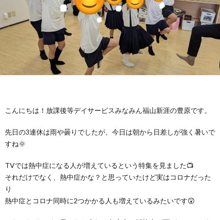
に
み
ク
オ
【公
つ
ん
セ
ー
表】
お
い
を
ス
プ
保
問
【福
て
利
🚙
ニ
護
い
山
【福
こんにちは！放課後等デイサービスみなみん福山新涯の豊原です。
支
用
ン
者
合
川
山
【福
先日の3連休は雨や曇りでしたが、今日は朝から日差しが強く暑いで
すね🌞
援
す
グ
ア
わ
口】
新
山
TVでは熱中症になる人が増えているという特集を見ました📺
プ
る
ス
ン
せ
保
涯】
曙】
それだけでなく、熱中症かな？と思っていたけど実はコロナだった
り
ロ
ま
タ
熱中症とコロナ同時に2つかかる人も増えているみたいです😲
ケ
📞
護
保
保