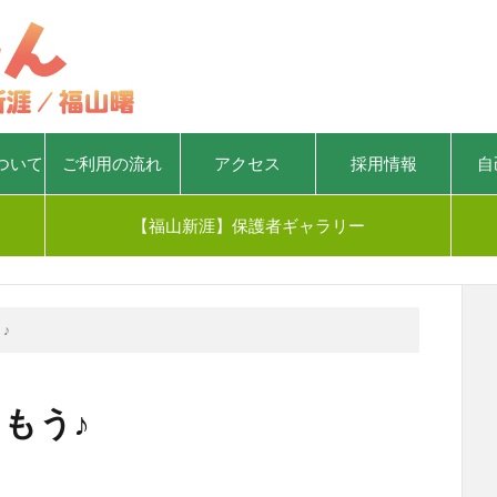
ついて
ご利用の流れ
アクセス
採用情報
自
【福山新涯】保護者ギャラリー
♪
もう♪