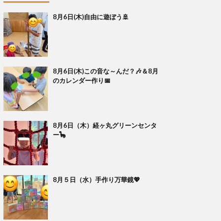
8月6日(木)自由に遊ぼう🚢
8月6日(木)この音な～んだ？🎶＆8月
のカレンダー作り📅
8月6日（木）経ヶ丸グリーンセンタ
ー🦕
8月５日（水）手作り万華鏡💖