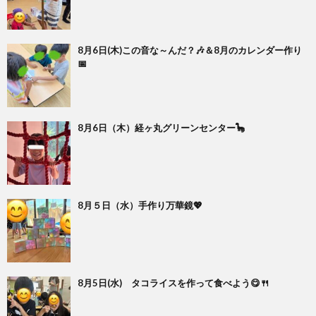
8月6日(木)この音な～んだ？🎶＆8月のカレンダー作り
📅
8月6日（木）経ヶ丸グリーンセンター🦕
8月５日（水）手作り万華鏡💖
8月5日(水) タコライスを作って食べよう😋🍴