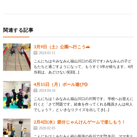
関連する記事
3月9日（土）公園へ行こう🚗
2024.03.11
こんにちは🌞みなみん福山川口の石川です♪ みなみんの子ど
もたちと過ごすようになって、もうすぐ1年が経ちます。4月
当初は、あどけない笑顔[…]
4月15日（月）ボール遊び🥎
2024.04.16
こんにちは！みなみん福山川口の片岡です。 学校へお迎えに
行くと「さて問題です。給食を作ってくれる職員さんは何人
でしょう？」と いきなりクイズを出してき[…]
2月4日(水）節分じゃんけんゲームで楽しもう！
2026.02.05
こんにちは！みなみん福山新涯の谷川です🥰 先日、ママ友と