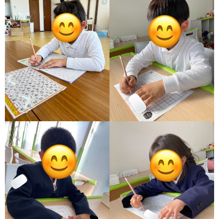
ア
ン
ケ
ー
ト・
自
己
評