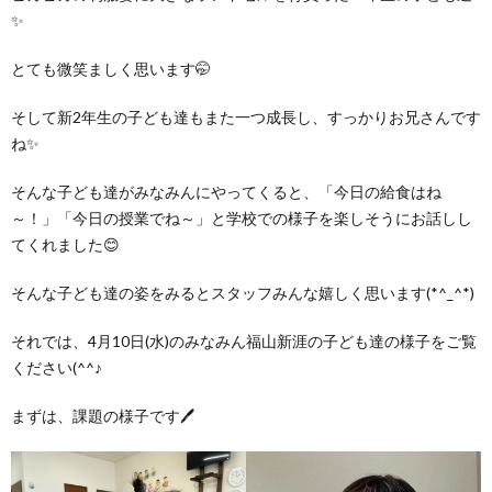
グ
で
ッ
ー
者
護
✨
護
とても微笑ましく思います🤭
ラ
の
フ
ト・
ギ
者
者
そして新2年生の子ども達もまた一つ成長し、すっかりお兄さんです
ム
流
募
事
ャ
ギ
ギ
ね✨
の
れ
そんな子ども達がみなみんにやってくると、「今日の給食はね
集
業
ラ
ャ
ャ
～！」「今日の授業でね～」と学校での様子を楽しそうにお話しし
てくれました😊
公
～
✨
所
リ
ラ
ラ
そんな子ども達の姿をみるとスタッフみんな嬉しく思います(*^_^*)
表
自
ー
リ
リ
それでは、4月10日(水)のみなみん福山新涯の子ども達の様子をご覧
ください(^^♪
己
ー
ー
まずは、課題の様子です🖊
評
価