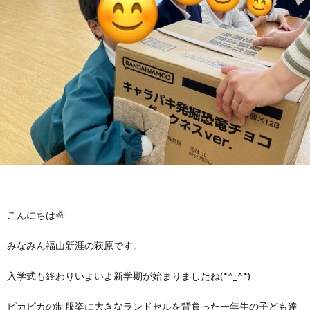
に
み
ク
オ
【公
つ
ん
セ
ー
表】
お
い
を
ス
プ
保
問
【福
て
利
🚙
ニ
護
い
山
【福
支
用
ン
者
合
川
山
【福
援
す
グ
ア
わ
口】
新
山
こんにちは🌞
プ
る
ス
みなみん福山新涯の萩原です。
ン
せ
保
涯】
曙】
入学式も終わりいよいよ新学期が始まりましたね(*^_^*)
ロ
ま
タ
ケ
📞
護
保
保
ピカピカの制服姿に大きなランドセルを背負った一年生の子ども達