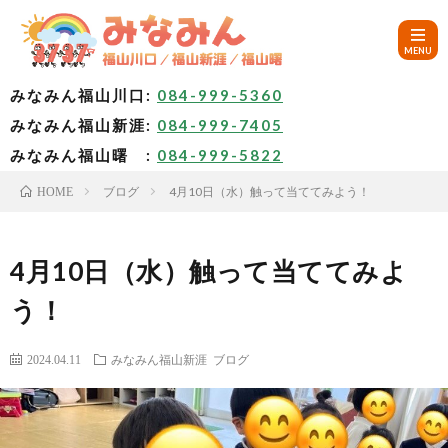
みなみん福山川口:
084-999-5360
みなみん福山新涯:
084-999-7405
HOM
みなみん福山曙 :
084-999-5822
ブログ
4月10日（水）触って当ててみよう！
HOME
ご
挨
み
4月10日（水）触って当ててみよ
う！
拶
な
～
2024.04.11
みなみん福山新涯
ブログ
み
み
🚙
ん
な
ア
✨