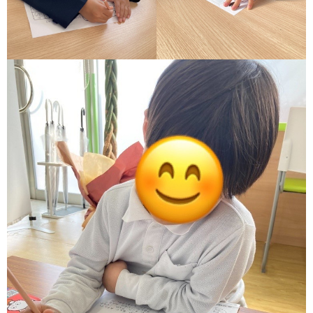
価
統
括
表