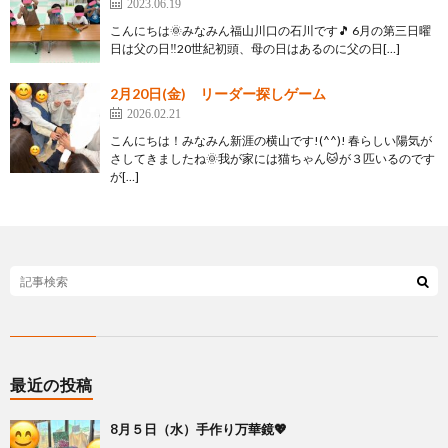
2023.06.19
こんにちは🌞みなみん福山川口の石川です🎵 6月の第三日曜
日は父の日‼20世紀初頭、母の日はあるのに父の日[…]
2月20日(金) リーダー探しゲーム
2026.02.21
こんにちは！みなみん新涯の横山です!(^^)! 春らしい陽気が
さしてきましたね🌞我が家には猫ちゃん🐱が３匹いるのです
が[…]
最近の投稿
8月５日（水）手作り万華鏡💖