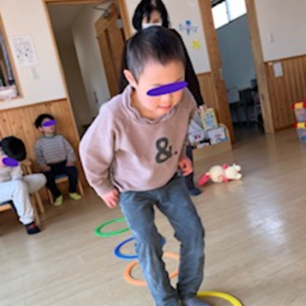
に
み
ク
オ
【公
つ
ん
セ
ー
表】
お
い
を
ス
プ
保
問
【福
て
利
🚙
ニ
護
い
山
【福
支
用
ン
者
合
川
山
【福
援
す
グ
ア
わ
口】
新
山
プ
る
ス
ン
せ
保
涯】
曙】
ロ
ま
タ
ケ
📞
護
保
保