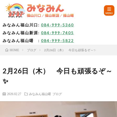
みなみん福山川口:
084-999-5360
みなみん福山新涯:
084-999-7405
HOM
みなみん福山曙 :
084-999-5822
ブログ
2月26日（木） 今日も頑張るぞ～✨
HOME
ご
挨
み
2月26日（木） 今日も頑張るぞ～
✨
拶
な
～
2026.02.27
みなみん福山曙
ブログ
み
み
🚙
ん
な
ア
✨