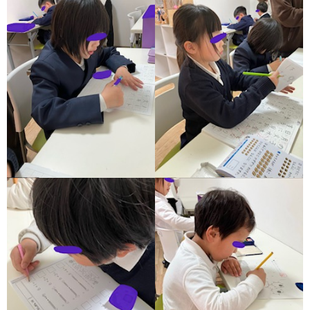
価
統
括
表