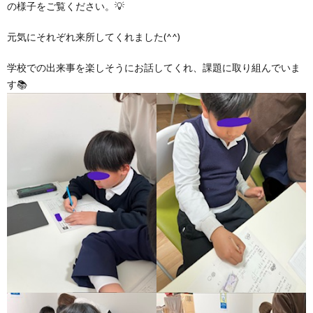
の様子をご覧ください。💡
ア
元気にそれぞれ来所してくれました(^^)
学校での出来事を楽しそうにお話してくれ、課題に取り組んでいま
ン
す📚
ケ
ー
ト・
自
己
評