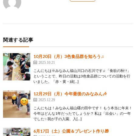
関連する記事
10月20日（月）3色食品群を知ろう♫
2025.10.21
こんにちは🌞みなみん福山川口の石川です♫ 「食欲の秋!!」
ということで、昨日の活動は3色食品群についての活動を行
いました。「赤・黄・緑[…]
12月29日（月）今年最後のみなみん🎶
2025.12.29
こんにちは！みなみん福山曙の田中です！ もう本当に年末！
今年はどんな1年だったでしょうか？ 私は「出会い」の一年
でした✨我が子の入園、入[…]
6月17日（土）公園＆プレゼント作り🎁