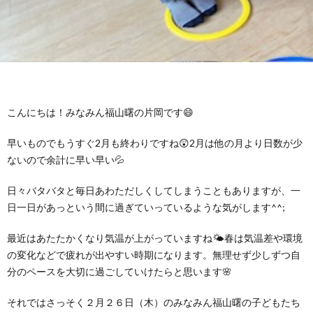
グ
で
ッ
ー
者
護
護
ラ
の
フ
ト・
ギ
者
者
ム
流
募
事
ャ
ギ
ギ
こんにちは！みなみん福山曙の片岡です😄
の
れ
集
業
ラ
ャ
ャ
早いものでもうすぐ2月も終わりですね😲2月は他の月より日数が少
公
～
ないので余計に早い早い💦
✨
所
リ
ラ
ラ
日々バタバタと毎日あわただしくしてしまうこともありますが、一
表
自
ー
リ
リ
日一日があっという間に過ぎていっているような気がします^^;
己
最近はあたたかくなり気温が上がっていますね🌤春は気温差や環境
ー
ー
の変化などで疲れが出やすい時期になります。無理せず少しずつ自
分のペースを大切に過ごしていけたらと思います🌸
評
それではさっそく２月２６日（木）のみなみん福山曙の子どもたち
価