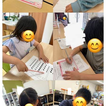
ア
ン
ケ
ー
ト・
自
己
評