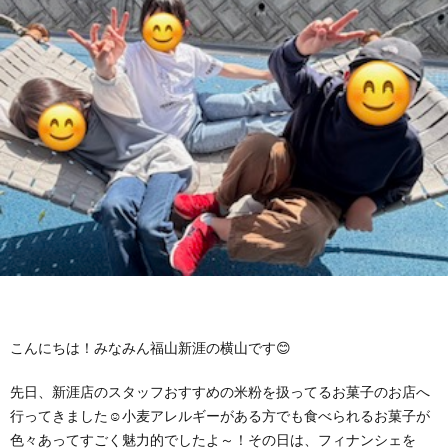
に
み
ク
オ
【公
つ
ん
セ
ー
表】
お
い
を
ス
プ
保
問
【福
て
利
🚙
ニ
護
い
山
【福
支
用
ン
者
合
川
山
【福
援
す
グ
ア
わ
口】
新
山
こんにちは！みなみん福山新涯の横山です😊
プ
る
ス
ン
せ
保
涯】
曙】
先日、新涯店のスタッフおすすめの米粉を扱ってるお菓子のお店へ
ロ
ま
タ
ケ
📞
護
保
保
行ってきました☺小麦アレルギーがある方でも食べられるお菓子が
色々あってすごく魅力的でしたよ～！その日は、フィナンシェを