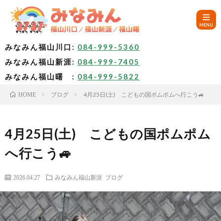
みなみん福山川口:
084-999-5360
みなみん福山新涯:
084-999-7405
HOM
みなみん福山曙 :
084-999-5822
ブログ
4月25日(土) こどもの国ポムポムへ行こう🚙
HOME
ご
挨
み
4月25日(土) こどもの国ポムポム
へ行こう🚙
拶
な
～
2026.04.27
みなみん福山新涯
ブログ
み
み
🚙
ん
な
ア
✨