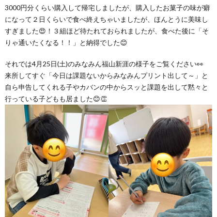
グ
で
ッ
ー
3000円分くらい購入して帰宅しましたが、購入したお菓子の味が癖
者
護
護
になって２日くらいで食べ終えちゃいましたが、ほんとうに美味し
すぎました😍！３組ほど待たれておられましたが、食べた後に「そ
ラ
の
フ
ト・
ギ
者
者
りゃ通いたくなる！！」と納得でした😊
ム
流
募
事
ャ
ギ
ギ
それでは4月25日(土)のみなみん福山新涯の様子をご覧ください👀
来所してすぐ「今日は課題ないからみなみんプリント出して～」と
の
れ
集
業
ラ
自ら申告してくれる子やカバンの中からスッと課題を出して黙々と
ャ
ャ
行っている子どもも居ました😊👏
公
～
✨
所
リ
ラ
ラ
表
自
ー
リ
リ
己
ー
ー
評
価