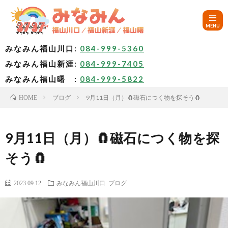
みなみん福山川口:
084-999-5360
みなみん福山新涯:
084-999-7405
HOM
みなみん福山曙 :
084-999-5822
ブログ
9月11日（月）🧲磁石につく物を探そう🧲
HOME
ご
挨
み
9月11日（月）🧲磁石につく物を探
そう🧲
拶
な
～
2023.09.12
みなみん福山川口
ブログ
み
み
🚙
ん
な
ア
✨