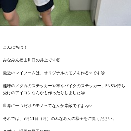
グ
で
ッ
ー
者
護
護
ラ
の
フ
ト・
ギ
者
者
ム
流
募
事
ャ
ギ
ギ
こんにちは！
の
れ
集
業
ラ
ャ
ャ
みなみん福山川口の井上です😊
公
～
✨
所
リ
ラ
ラ
最近のマイブームは、オリジナルのモノを作る✨です😊
表
自
ー
リ
リ
趣味のメダカのステッカーや車やバイクのステッカー、SNSや待ち
受けのアイコンなんかも作ったりしました😍
己
ー
ー
世界に一つだけのモノってなんか素敵ですよね✨
評
それでは、9月11日（月）のみなみんの様子をご覧ください。
価