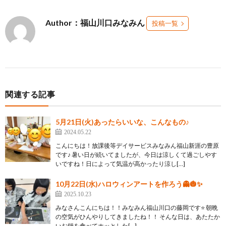
Author：福山川口みなみん
投稿一覧
関連する記事
5月21日(火)あったらいいな、こんなもの♪
2024.05.22
こんにちは！放課後等デイサービスみなみん福山新涯の豊原
です♪ 暑い日が続いてましたが、今日は涼しくて過ごしやす
いですね！日によって気温が高かったり涼し[…]
10月22日(水)ハロウィンアートを作ろう👻🎃✨
2025.10.23
みなさんこんにちは！！みなみん福山川口の藤岡です⭐ 朝晩
の空気がひんやりしてきましたね！！ そんな日は、あたたか
いお鍋を食べてホッとした[…]