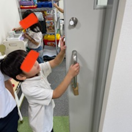
に
み
ク
オ
【公
つ
ん
セ
ー
表】
お
い
を
ス
プ
保
問
【福
て
利
🚙
ニ
護
い
山
【福
支
用
ン
者
合
川
山
【福
援
す
グ
ア
わ
口】
新
山
プ
る
ス
ン
せ
保
涯】
曙】
ロ
ま
タ
ケ
📞
護
保
保