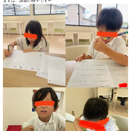
まずは、課題の様子です✏
ア
ン
ケ
ー
ト・
自
己
評