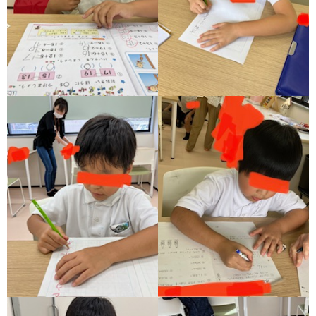
価
統
括
表