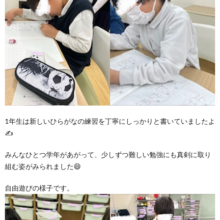
ア
ン
ケ
ー
1年生は新しいひらがなの練習を丁寧にしっかりと書いていましたよ
ト・
✍
みんなひとつ学年があがって、少しずつ難しい勉強にも真剣に取り
自
組む姿がみられました😄
己
自由遊びの様子です。
評