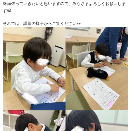
グ
杯頑張っていきたいと思いますので、みなさまよろしくお願いしま
で
ッ
ー
者
護
護
す😆
ラ
の
フ
ト・
ギ
者
者
それでは、課題の様子からご覧ください👀
ム
流
募
事
ャ
ギ
ギ
の
れ
集
業
ラ
ャ
ャ
公
～
✨
所
リ
ラ
ラ
表
自
ー
リ
リ
己
ー
ー
評
価