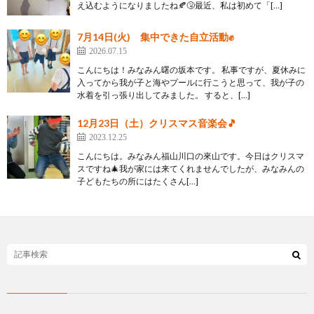
え込むようになりましたね🍂🤧最近、私は初めて「[…]
7月14日(火) 集中できた自立活動✊
2026.07.15
こんにちは！みなみん曙の坂本です。 私事ですが、夏休みに
入ってから我が子と海やプールに行こうと思って、我が子の
水着を引っ張り出してみました。 すると、[…]
12月23日（土）クリスマス音楽会🎵
2023.12.25
こんにちは。みなみん福山川口の來山です。今日はクリスマ
スですね🎄我が家には来てくれませんでしたが、みなみんの
子どもたちの所にはたくさん[…]