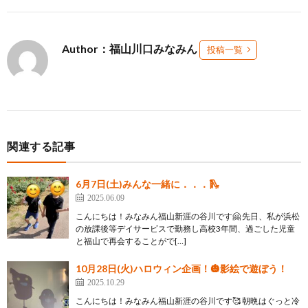
Author：福山川口みなみん
投稿一覧
関連する記事
6月7日(土)みんな一緒に．．．🛝
2025.06.09
こんにちは！みなみん福山新涯の谷川です🤗 先日、私が浜松
の放課後等デイサービスで勤務し高校3年間、過ごした児童
と福山で再会することがで[…]
10月28日(火)ハロウィン企画！🎃影絵で遊ぼう！
2025.10.29
こんにちは！みなみん福山新涯の谷川です🥰 朝晩はぐっと冷