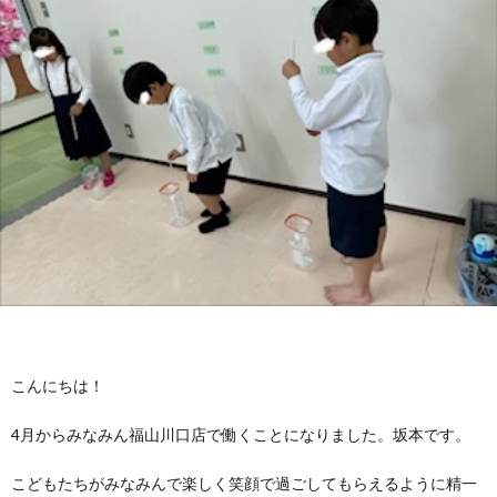
に
み
ク
オ
【公
つ
ん
セ
ー
表】
お
い
を
ス
プ
保
問
【福
て
利
🚙
ニ
護
い
山
【福
支
用
ン
者
合
川
山
【福
援
す
グ
ア
わ
口】
新
山
こんにちは！
プ
る
ス
ン
せ
保
涯】
曙】
4月からみなみん福山川口店で働くことになりました。坂本です。
ロ
ま
タ
ケ
📞
護
保
保
こどもたちがみなみんで楽しく笑顔で過ごしてもらえるように精一