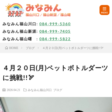
みなみん福山川口:
084-999-5360
みなみん福山新涯:
084-999-7405
HOM
みなみん福山曙 :
084-999-5822
ブログ
４月２０日(月)ペットボトルダーツに挑戦!!🏹
HOME
ご
挨
み
４月２０日(月)ペットボトルダーツ
に挑戦!!🏹
拶
な
～
2026.04.21
みなみん福山川口
ブログ
み
み
🚙
ん
な
ア
✨