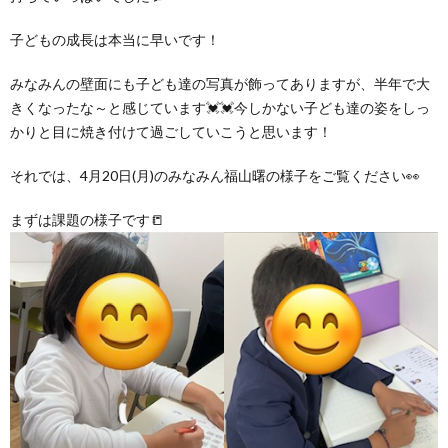
グ
で
ッ
ー
者
護
護
子どもの成長は本当に早いです！
ラ
の
フ
ト・
ギ
者
者
みなみんの壁面にも子ども達の写真が飾ってありますが、半年で大
きくなったな～と感じています💓💓今しかない子ども達の姿をしっ
ム
流
募
事
ャ
ギ
ギ
かりと目に焼き付けて過ごしていこうと思います！
の
れ
それでは、4月20日(月)のみなみん福山曙の様子をご覧ください👀
集
業
ラ
ャ
ャ
まずは課題の様子です📒
公
～
✨
所
リ
ラ
ラ
表
自
ー
リ
リ
己
ー
ー
評
価