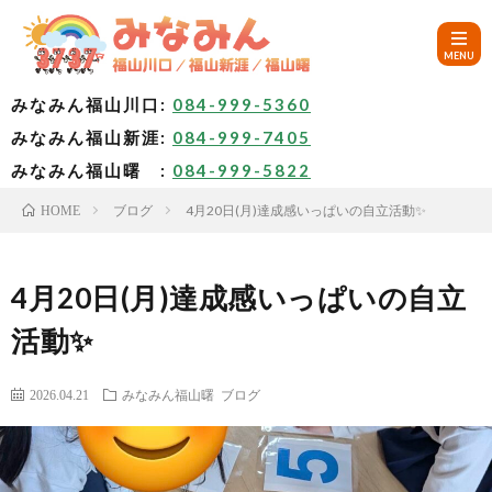
みなみん福山川口:
084-999-5360
みなみん福山新涯:
084-999-7405
HOM
みなみん福山曙 :
084-999-5822
ブログ
4月20日(月)達成感いっぱいの自立活動✨
HOME
ご
挨
み
4月20日(月)達成感いっぱいの自立
活動✨
拶
な
～
2026.04.21
みなみん福山曙
ブログ
み
み
🚙
ん
な
ア
✨