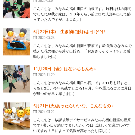
2025.03.04
こんにちは！みなみん福山川口の山根です。 昨日は桃の節句
でしたね🎎我が家は、１０年くらい前はひな人形を出して飾
っていたのですが、ネコ&[…]
5月22日(木) 生き物に触れよう!(^^)!
2025.05.23
こんにちは、みなみん福山新涯の萩原です😊 先週みなみんで
植えた花の種から芽が出始め、「おおさっそく～！✨」と感
動しました[…]
11月28日（金）はないちもんめ♫
2025.11.29
こんにちは🌞みなみん福山川口の石川です♫ 11月も残すとこ
ろあと2日、今年も残すところ1ヶ月。年を重ねるごとに月日
が経つのが早く感じま[…]
5月21日(火)あったらいいな、こんなもの♪
2024.05.22
こんにちは！放課後等デイサービスみなみん福山新涯の豊原
です♪ 暑い日が続いてましたが、今日は涼しくて過ごしやす
いですね！日によって気温が高かったり涼し[…]