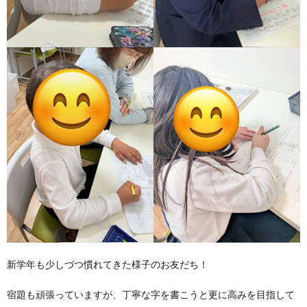
ア
ン
ケ
ー
ト・
自
己
新学年も少しづつ慣れてきた様子のお友だち！
宿題も頑張っていますが、丁寧な字を書こうと更に高みを目指して
評