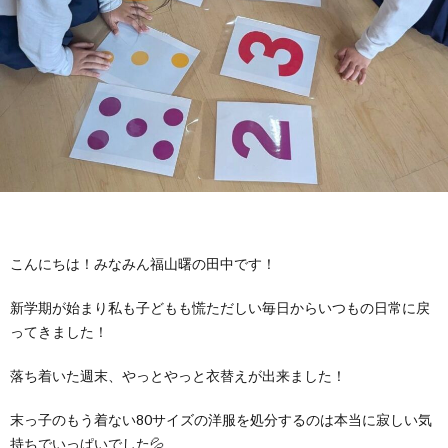
に
み
ク
オ
【公
つ
ん
セ
ー
表】
お
い
を
ス
プ
保
問
【福
て
利
🚙
ニ
護
い
山
【福
支
用
ン
者
合
川
山
【福
こんにちは！みなみん福山曙の田中です！
援
す
グ
ア
わ
口】
新
山
新学期が始まり私も子どもも慌ただしい毎日からいつもの日常に戻
ってきました！
プ
る
ス
ン
せ
保
涯】
曙】
落ち着いた週末、やっとやっと衣替えが出来ました！
ロ
ま
タ
ケ
📞
護
保
保
末っ子のもう着ない80サイズの洋服を処分するのは本当に寂しい気
持ちでいっぱいでした💦