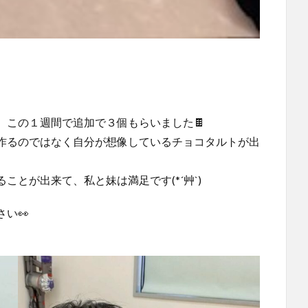
、この１週間で追加で３個もらいました🍫
作るのではなく自分が想像しているチョコタルトが出
とが出来て、私と妹は満足です(*´艸`)
い👀