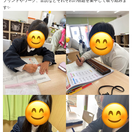
プリントやワーク、音読などそれぞれの宿題を集中して取り組みま
グ
で
ッ
ー
者
護
護
す✨
ラ
の
フ
ト・
ギ
者
者
ム
流
募
事
ャ
ギ
ギ
の
れ
集
業
ラ
ャ
ャ
公
～
✨
所
リ
ラ
ラ
表
自
ー
リ
リ
己
ー
ー
評
価