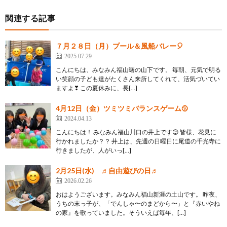
関連する記事
７月２８日（月）プール＆風船バレー🎈
2025.07.29
こんにちは、みなみん福山曙の山下です。 毎朝、元気で明る
い笑顔の子ども達がたくさん来所してくれて、活気づいてい
ますよ❣ この夏休みに、長[…]
4月12日（金）ツミツミバランスゲーム🥎
2024.04.13
こんにちは！ みなみん福山川口の井上です😊 皆様、花見に
行かれましたか？？ 井上は、先週の日曜日に尾道の千光寺に
行きましたが、人がいっ[…]
2月25日(水) ♬自由遊びの日♬
2026.02.26
おはようございます。みなみん福山新涯の土山です。 昨夜、
うちの末っ子が、「でんしゃ〜のまどから〜」と『赤いやね
の家』を歌っていました。そういえば毎年、[…]