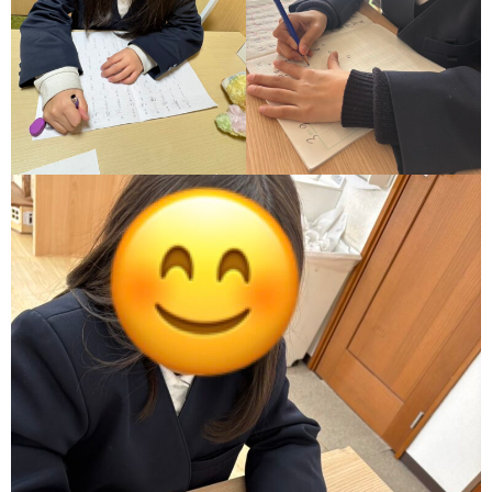
ア
ン
ケ
ー
ト・
自
己
評