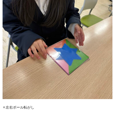
⚪︎左右ボール転がし