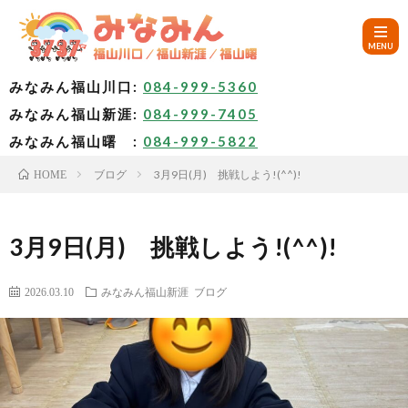
みなみん福山川口:
084-999-5360
みなみん福山新涯:
084-999-7405
HOM
みなみん福山曙 :
084-999-5822
ブログ
3月9日(月) 挑戦しよう!(^^)!
HOME
ご
挨
み
3月9日(月) 挑戦しよう!(^^)!
拶
な
～
2026.03.10
みなみん福山新涯
ブログ
み
み
🚙
ん
な
ア
✨