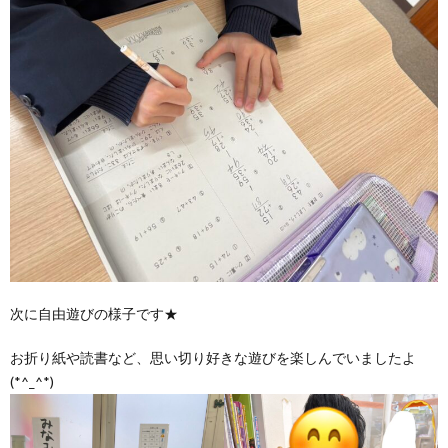
価
統
括
表
次に自由遊びの様子です★
お折り紙や読書など、思い切り好きな遊びを楽しんでいましたよ
(*^_^*)