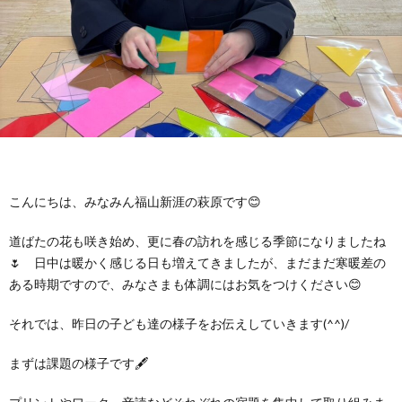
に
み
ク
オ
【公
つ
ん
セ
ー
表】
お
い
を
ス
プ
保
問
【福
て
利
🚙
ニ
護
い
山
【福
こんにちは、みなみん福山新涯の萩原です😊
支
用
ン
者
合
川
山
【福
道ばたの花も咲き始め、更に春の訪れを感じる季節になりましたね
🌷 日中は暖かく感じる日も増えてきましたが、まだまだ寒暖差の
援
す
グ
ア
わ
口】
新
山
ある時期ですので、みなさまも体調にはお気をつけください😊
プ
る
ス
ン
せ
保
涯】
曙】
それでは、昨日の子ども達の様子をお伝えしていきます(^^)/
まずは課題の様子です🖋
ロ
ま
タ
ケ
📞
護
保
保