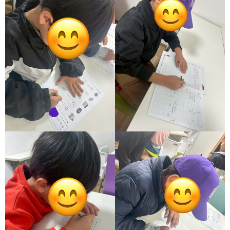
価
統
括
表