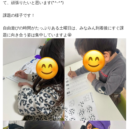
て、頑張りたいと思います(*^-^*)
ア
課題の様子です！
自由遊びの時間がたっぷりある土曜日は、みなみん到着後にすぐ課
ン
題に向き合う姿は集中していますよ🤩
ケ
ー
ト・
自
己
評