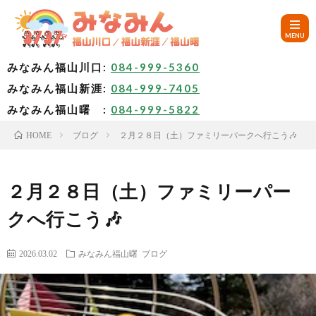
みなみん福山川口:
084-999-5360
みなみん福山新涯:
084-999-7405
HOM
みなみん福山曙 :
084-999-5822
ブログ
２月２８日（土）ファミリーパークへ行こう🎶
HOME
ご
挨
み
２月２８日（土）ファミリーパー
クへ行こう🎶
拶
な
～
2026.03.02
みなみん福山曙
ブログ
み
み
🚙
ん
な
ア
✨