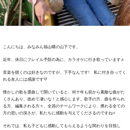
グ
で
ッ
ー
者
護
護
ラ
の
フ
ト・
ギ
者
者
ム
流
募
事
ャ
ギ
ギ
こんにちは、みなみん福山曙の山下です。
の
れ
集
業
ラ
ャ
ャ
近年、休日にフレイル予防の為に、カラオケに行き歌っています♬
公
～
✨
所
リ
ラ
ラ
音楽を聴くのは好きなのですが、下手なんです! 私に付き合ってく
れる友人には感謝です💛
表
自
ー
リ
リ
懐かしの歌を選曲して聞いていると、何十年も前から素敵な曲がた
己
くさんあり、改めて凄いな！と感心します。歌手の方、曲を作られ
ー
ー
る方、編集される方々、全員のチームワークにより、携わる全ての
方の思いの深さが、私たちに感動を与えてくださるのですね⭐
評
それでは、私も子どもに感動してもらえるような関わりを目指し
価