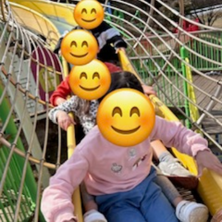
に
み
ク
オ
【公
つ
ん
セ
ー
表】
お
い
を
ス
プ
保
問
【福
て
利
🚙
ニ
護
い
山
【福
支
用
ン
者
合
川
山
【福
援
す
グ
ア
わ
口】
新
山
プ
る
ス
ン
せ
保
涯】
曙】
ロ
ま
タ
ケ
📞
護
保
保