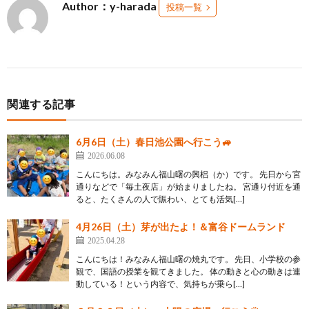
Author：y-harada
投稿一覧
関連する記事
6月6日（土）春日池公園へ行こう🚙
2026.06.08
こんにちは。みなみん福山曙の興梠（か）です。 先日から宮
通りなどで「毎土夜店」が始まりましたね。 宮通り付近を通
ると、たくさんの人で賑わい、とても活気[…]
4月26日（土）芽が出たよ！＆富谷ドームランド
2025.04.28
こんにちは！みなみん福山曙の焼丸です。 先日、小学校の参
観で、国語の授業を観てきました。 体の動きと心の動きは連
動している！という内容で、気持ちが乗ら[…]