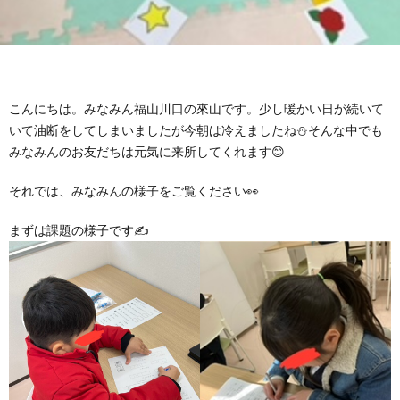
グ
で
ッ
ー
者
護
護
ラ
の
フ
ト・
ギ
者
者
ム
流
募
こんにちは。みなみん福山川口の來山です。少し暖かい日が続いて
事
ャ
ギ
ギ
いて油断をしてしまいましたが今朝は冷えましたね⛄そんな中でも
みなみんのお友だちは元気に来所してくれます😊
の
れ
集
業
ラ
ャ
ャ
それでは、みなみんの様子をご覧ください👀
公
～
✨
所
リ
ラ
ラ
まずは課題の様子です✍
表
自
ー
リ
リ
己
ー
ー
評
価