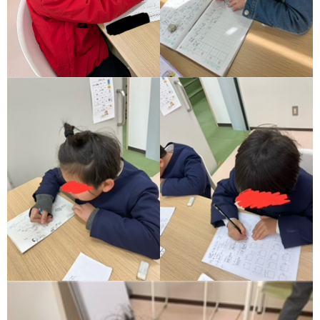
ア
ン
ケ
ー
ト・
自
己
評