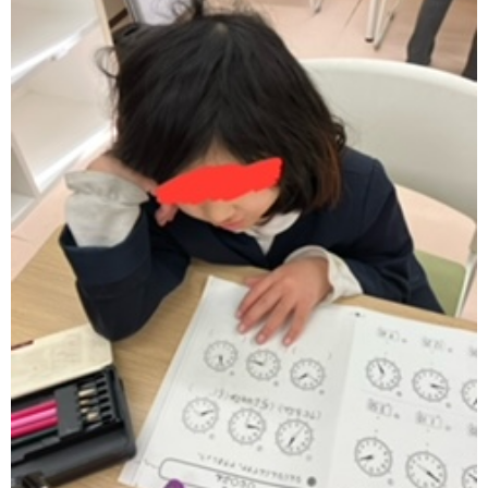
価
統
括
表