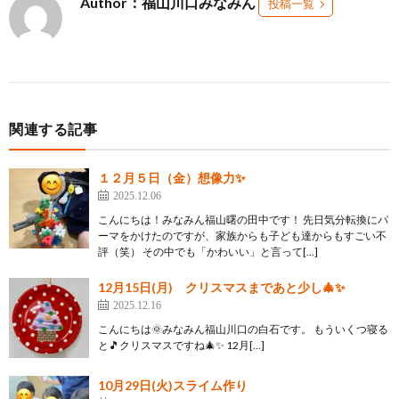
Author：福山川口みなみん
投稿一覧
関連する記事
１２月５日（金）想像力✨
2025.12.06
こんにちは！みなみん福山曙の田中です！ 先日気分転換にパ
ーマをかけたのですが、家族からも子ども達からもすごい不
評（笑） その中でも「かわいい」と言って[…]
12月15日(月) クリスマスまであと少し🎄✨
2025.12.16
こんにちは🌞みなみん福山川口の白石です。 もういくつ寝る
と🎵クリスマスですね🎄✨ 12月[…]
10月29日(火)スライム作り