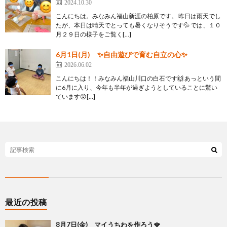
2024.10.30
こんにちは。みなみん福山新涯の柏原です。 昨日は雨天でし
たが、本日は晴天でとっても暑くなりそうです💦 では、１０
月２９日の様子をご覧く[…]
6月1日(月) ✨自由遊びで育む自立の心✨
2026.06.02
こんにちは！！みなみん福山川口の白石です🙌 あっという間
に6月に入り、今年も半年が過ぎようとしていることに驚い
ています😲[…]
最近の投稿
8月7日(金) マイうちわを作ろう🪭