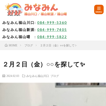
みなみん福山川口:
084-999-5360
みなみん福山新涯:
084-999-7405
HOM
みなみん福山曙 :
084-999-5822
ブログ
２月２日（金）○○を探して✨
HOME
ご
挨
み
２月２日（金）○○を探して✨
拶
な
～
2024.02.03
みなみん福山川口
ブログ
み
み
🚙
ん
な
ア
✨