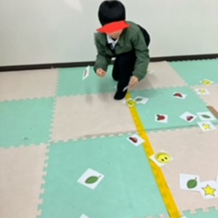
に
み
ク
オ
【公
つ
ん
セ
ー
表】
お
い
を
ス
プ
保
問
【福
て
利
🚙
ニ
護
い
山
【福
支
用
ン
者
合
川
山
【福
援
す
グ
ア
わ
口】
新
山
プ
る
ス
ン
せ
保
涯】
曙】
ロ
ま
タ
ケ
📞
護
保
保