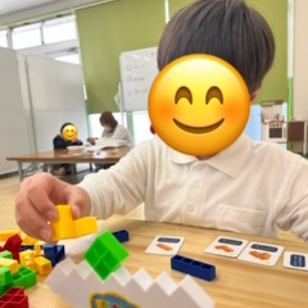
に
み
ク
オ
【公
つ
ん
セ
ー
表】
お
い
を
ス
プ
保
問
【福
て
利
🚙
ニ
護
い
山
【福
支
用
ン
者
合
川
山
【福
援
す
グ
ア
わ
口】
新
山
プ
る
ス
ン
せ
保
涯】
曙】
ロ
ま
タ
ケ
📞
護
保
保