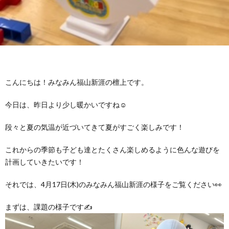
グ
で
ッ
ー
者
護
護
ラ
の
フ
ト・
ギ
者
者
ム
流
募
事
ャ
ギ
ギ
こんにちは！みなみん福山新涯の檀上です。
の
れ
集
業
ラ
ャ
ャ
今日は、昨日より少し暖かいですね☺️
公
～
✨
所
リ
ラ
ラ
段々と夏の気温が近づいてきて夏がすごく楽しみです！
表
自
ー
リ
リ
これからの季節も子ども達とたくさん楽しめるように色んな遊びを
計画していきたいです！
己
ー
ー
それでは、4月17日(木)のみなみん福山新涯の様子をご覧ください👀
評
まずは、課題の様子です✍️
価