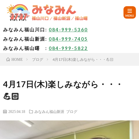
みなみん福山川口:
084-999-5360
みなみん福山新涯:
084-999-7405
HOM
みなみん福山曙 :
084-999-5822
ブログ
4月17日(木)楽しみながら・・・💪🏻
HOME
ご
挨
み
4月17日(木)楽しみながら・・・
💪🏻
拶
な
～
2025.04.18
みなみん福山新涯
ブログ
み
み
🚙
ん
な
ア
✨