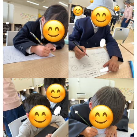
ア
ン
ケ
ー
ト・
自
己
評