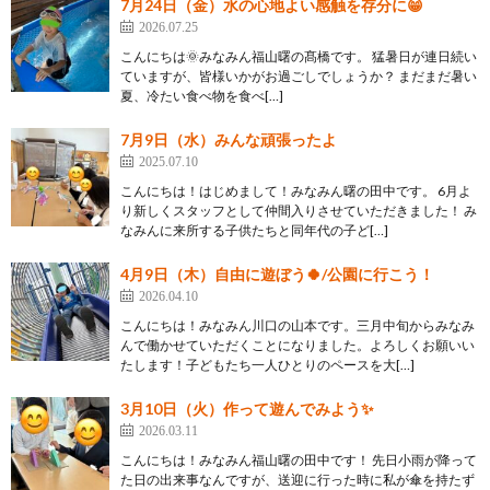
7月24日（金）水の心地よい感触を存分に😁
2026.07.25
こんにちは🌞みなみん福山曙の髙橋です。 猛暑日が連日続い
ていますが、皆様いかがお過ごしでしょうか？ まだまだ暑い
夏、冷たい食べ物を食べ[…]
7月9日（水）みんな頑張ったよ
2025.07.10
こんにちは！はじめまして！みなみん曙の田中です。 6月よ
り新しくスタッフとして仲間入りさせていただきました！ み
なみんに来所する子供たちと同年代の子ど[…]
4月9日（木）自由に遊ぼう🍀/公園に行こう！
2026.04.10
こんにちは！みなみん川口の山本です。三月中旬からみなみ
んで働かせていただくことになりました。よろしくお願いい
たします！子どもたち一人ひとりのペースを大[…]
3月10日（火）作って遊んでみよう✨
2026.03.11
こんにちは！みなみん福山曙の田中です！ 先日小雨が降って
た日の出来事なんですが、送迎に行った時に私が傘を持たず