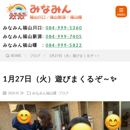
みなみん福山川口:
084-999-5360
みなみん福山新涯:
084-999-7405
HOM
みなみん福山曙 :
084-999-5822
ブログ
1月27日（火）遊びまくるぞ～✨
HOME
ご
挨
み
1月27日（火）遊びまくるぞ～✨
拶
な
～
2026.01.28
みなみん福山曙
ブログ
み
み
🚙
ん
な
ア
✨