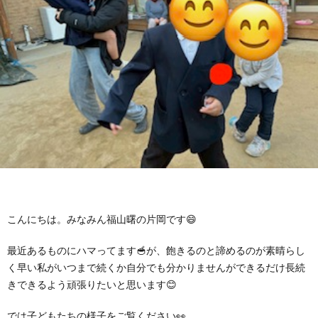
に
み
ク
オ
【公
つ
ん
セ
ー
表】
お
い
を
ス
プ
保
問
【福
て
利
🚙
ニ
護
い
山
【福
支
用
ン
者
合
川
山
【福
援
す
グ
ア
わ
口】
新
山
こんにちは。みなみん福山曙の片岡です😄
プ
る
最近あるものにハマってます🥣が、飽きるのと諦めるのが素晴らし
ス
ン
せ
保
涯】
曙】
く早い私がいつまで続くか自分でも分かりませんができるだけ長続
きできるよう頑張りたいと思います😊
ロ
ま
タ
ケ
📞
護
保
保
では子どもたちの様子をご覧ください👀