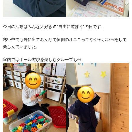
価
今日の活動はみんな大好き💕“自由に遊ぼう”の日です。
統
寒い中でも外に出てみんなで恒例のオニごっこやシャボン玉をして
括
楽しんでいました。
表
室内ではボール遊びを楽しむグループも🥎