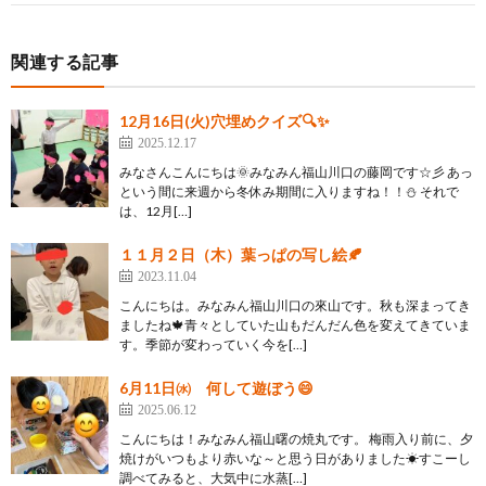
関連する記事
12月16日(火)穴埋めクイズ🔍✨
2025.12.17
みなさんこんにちは🌞みなみん福山川口の藤岡です☆彡 あっ
という間に来週から冬休み期間に入りますね！！⛄ それで
は、12月[…]
１１月２日（木）葉っぱの写し絵🍂
2023.11.04
こんにちは。みなみん福山川口の來山です。秋も深まってき
ましたね🍁青々としていた山もだんだん色を変えてきていま
す。季節が変わっていく今を[…]
6月11日㈬ 何して遊ぼう😄
2025.06.12
こんにちは！みなみん福山曙の焼丸です。 梅雨入り前に、夕
焼けがいつもより赤いな～と思う日がありました☀すこーし
調べてみると、大気中に水蒸[…]