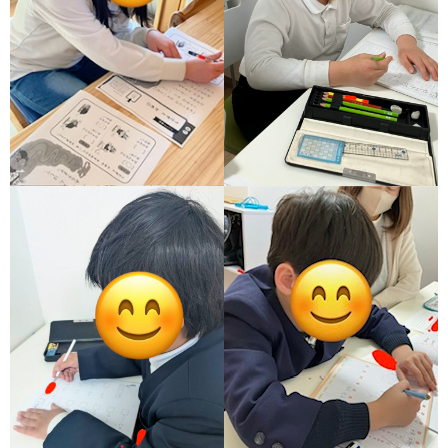
ア
ン
ケ
ー
ト・
自
己
評