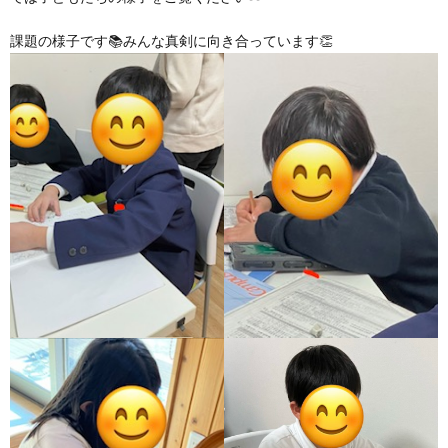
グ
で
ッ
ー
者
護
護
課題の様子です📚みんな真剣に向き合っています👏
ラ
の
フ
ト・
ギ
者
者
ム
流
募
事
ャ
ギ
ギ
の
れ
集
業
ラ
ャ
ャ
公
～
✨
所
リ
ラ
ラ
表
自
ー
リ
リ
己
ー
ー
評
価