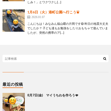
しみ！」とワクワクし[…]
1月6日（火）港町公園へ行こう⛲
2026.01.07
こんにちは！みなみん福山曙の片岡です😄 昨日の地震大丈夫
でしたか？ 子ども達もお勉強をしたりおもちゃで遊んでいま
したが、突然の携帯のア[…]
最近の投稿
8月7日(金) マイうちわを作ろう🪭