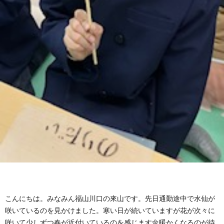
グ
で
ッ
ー
者
護
護
ラ
の
フ
ト・
ギ
者
者
ム
流
募
事
ャ
ギ
ギ
の
れ
集
業
ラ
ャ
ャ
公
～
✨
所
リ
ラ
ラ
表
自
ー
リ
リ
己
ー
ー
評
こんにちは。みなみん福山川口の來山です。先日通勤途中で水仙が
咲いているのを見かけました。寒い日が続いていますが花が次々に
咲いて少しずつ春が近付いているのを感じます🌼暖かくなるのが待
価