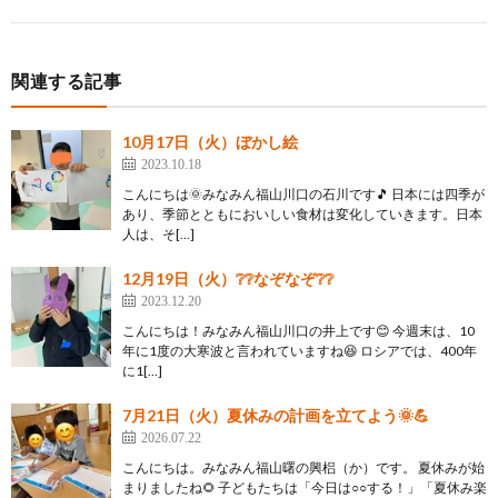
関連する記事
10月17日（火）ぼかし絵
2023.10.18
こんにちは🌞みなみん福山川口の石川です🎵 日本には四季が
あり、季節とともにおいしい食材は変化していきます。日本
人は、そ[…]
12月19日（火）❔❔なぞなぞ❔❔
2023.12.20
こんにちは！みなみん福山川口の井上です😊 今週末は、10
年に1度の大寒波と言われていますね😆 ロシアでは、400年
に1[…]
7月21日（火）夏休みの計画を立てよう🌞💪
2026.07.22
こんにちは。みなみん福山曙の興梠（か）です。 夏休みが始
まりましたね🌻 子どもたちは「今日は○○する！」「夏休み楽