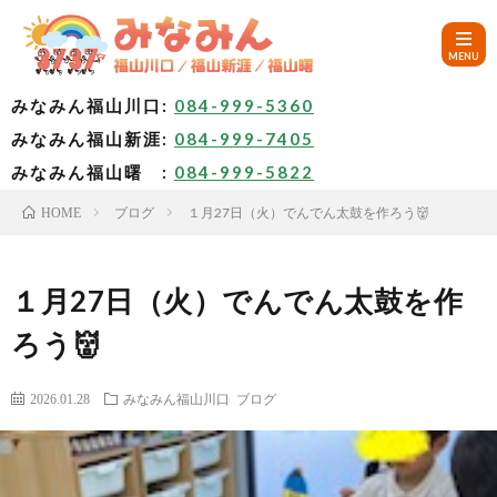
みなみん福山川口:
084-999-5360
みなみん福山新涯:
084-999-7405
HOM
みなみん福山曙 :
084-999-5822
ブログ
１月27日（火）でんでん太鼓を作ろう👹
HOME
ご
挨
み
１月27日（火）でんでん太鼓を作
ろう👹
拶
な
～
2026.01.28
みなみん福山川口
ブログ
み
み
🚙
ん
な
ア
✨