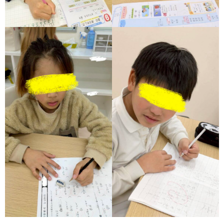
価
統
括
表