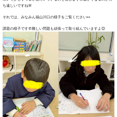
ち遠しいですね🌸
ア
それでは、みなみん福山川口の様子をご覧ください👀
ン
課題の様子です📒難しい問題も頑張って取り組んでいますよ😊
ケ
ー
ト・
自
己
評