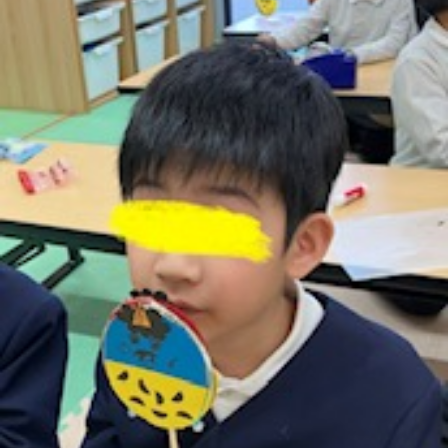
に
み
ク
オ
【公
つ
ん
セ
ー
表】
お
い
を
ス
プ
保
問
【福
て
利
🚙
ニ
護
い
山
【福
支
用
ン
者
合
川
山
【福
援
す
グ
ア
わ
口】
新
山
プ
る
ス
ン
せ
保
涯】
曙】
ロ
ま
タ
ケ
📞
護
保
保