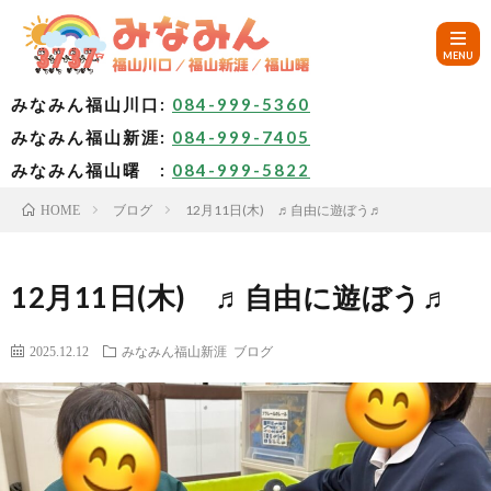
みなみん福山川口:
084-999-5360
みなみん福山新涯:
084-999-7405
HOM
みなみん福山曙 :
084-999-5822
ブログ
12月11日(木) ♬自由に遊ぼう♬
HOME
ご
挨
み
12月11日(木) ♬自由に遊ぼう♬
拶
な
～
2025.12.12
みなみん福山新涯
ブログ
み
み
🚙
ん
な
ア
✨