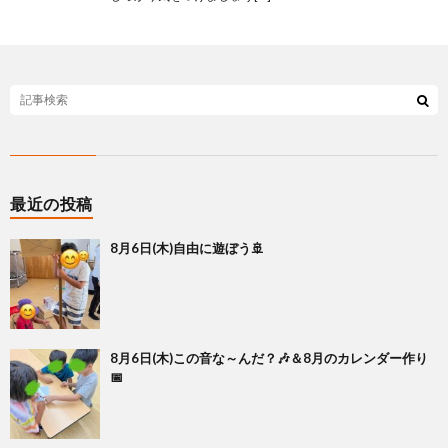
最近の投稿
8月6日(木)自由に遊ぼう🚢
8月6日(木)この音な～んだ？🎶＆8月のカレンダー作り
📅