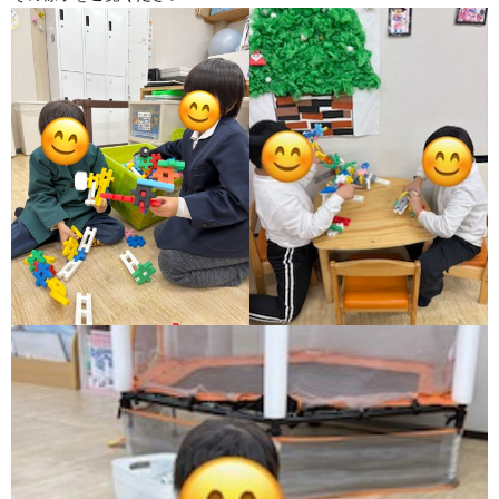
価
統
括
表