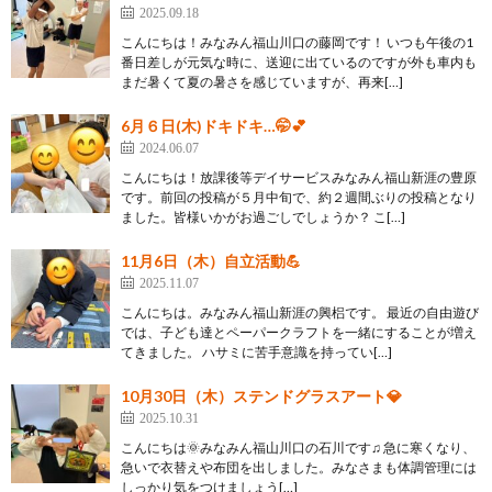
2025.09.18
こんにちは！みなみん福山川口の藤岡です！ いつも午後の1
番日差しが元気な時に、送迎に出ているのですが外も車内も
まだ暑くて夏の暑さを感じていますが、再来[…]
6月６日(木)ドキドキ…🤭💕
2024.06.07
こんにちは！放課後等デイサービスみなみん福山新涯の豊原
です。前回の投稿が５月中旬で、約２週間ぶりの投稿となり
ました。皆様いかがお過ごしでしょうか？ こ[…]
11月6日（木）自立活動💪
2025.11.07
こんにちは。みなみん福山新涯の興梠です。 最近の自由遊び
では、子ども達とペーパークラフトを一緒にすることが増え
てきました。 ハサミに苦手意識を持ってい[…]
10月30日（木）ステンドグラスアート💎
2025.10.31
こんにちは🌞みなみん福山川口の石川です♫ 急に寒くなり、
急いで衣替えや布団を出しました。みなさまも体調管理には
しっかり気をつけましょう[…]