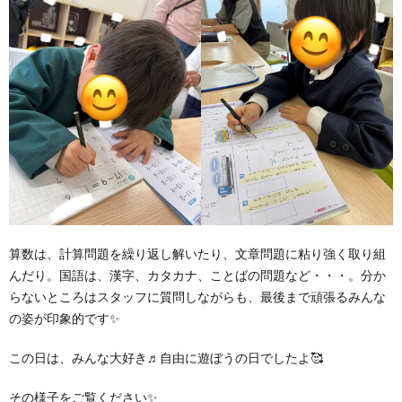
ア
ン
ケ
ー
ト・
算数は、計算問題を繰り返し解いたり、文章問題に粘り強く取り組
んだり。国語は、漢字、カタカナ、ことばの問題など・・・。分か
自
らないところはスタッフに質問しながらも、最後まで頑張るみんな
の姿が印象的です✨
己
この日は、みんな大好き♬自由に遊ぼうの日でしたよ🥰
評
その様子をご覧ください✨