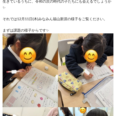
生きているうちに、令和の次の時代の子たちにも会えるでしょうか
グ
で
ッ
ー
者
護
護
✨
ラ
の
フ
ト・
ギ
者
それでは12月11日(木)みなみん福山新涯の様子をご覧ください。
者
まずは課題の様子からです✨
ム
流
募
事
ャ
ギ
ギ
の
れ
集
業
ラ
ャ
ャ
公
～
✨
所
リ
ラ
ラ
表
自
ー
リ
リ
己
ー
ー
評
価