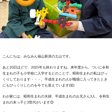
に
み
ク
オ
【公
つ
ん
セ
ー
表】
お
い
を
ス
プ
保
問
【福
て
利
🚙
ニ
護
い
山
【福
こんにちは。みなみん福山新涯の土山です。
支
用
ン
者
合
川
山
【福
あと20日ほどで、2025年も終わりますね。来年度から、ついに令和
生まれの子も小学校に入学するとのことで、昭和生まれの私はびっ
援
す
グ
ア
わ
口】
新
山
くりしております・・・。平成生まれの人が職場に入ってきたとき
にもびっくりしたのを今でも覚えています(笑)
プ
る
ス
ン
せ
保
涯】
曙】
わが家には、昭和生まれの夫婦、平成生まれのお兄さん3人、令和生
ロ
ま
タ
まれの末っ子と3世代がいます😊
ケ
📞
護
保
保