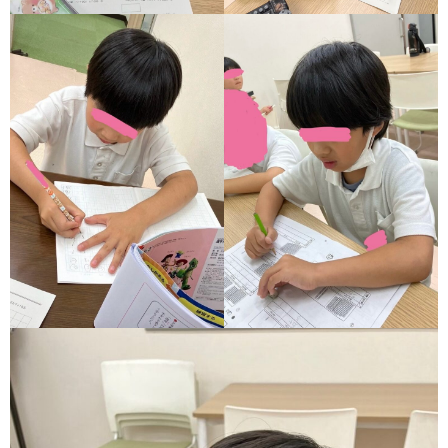
ア
ン
ケ
ー
ト・
自
己
評