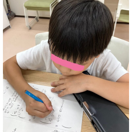
価
統
括
表