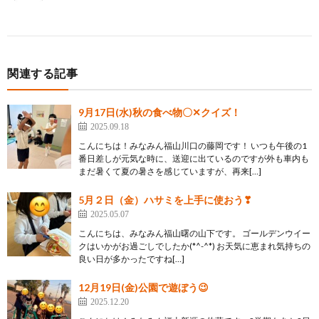
関連する記事
9月17日(水)秋の食べ物〇✕クイズ！
2025.09.18
こんにちは！みなみん福山川口の藤岡です！ いつも午後の1
番日差しが元気な時に、送迎に出ているのですが外も車内も
まだ暑くて夏の暑さを感じていますが、再来[…]
5月２日（金）ハサミを上手に使おう❣
2025.05.07
こんにちは、みなみん福山曙の山下です。 ゴールデンウイー
クはいかがお過ごしでしたか(*^-^*) お天気に恵まれ気持ちの
良い日が多かったですね[…]
12月19日(金)公園で遊ぼう😉
2025.12.20