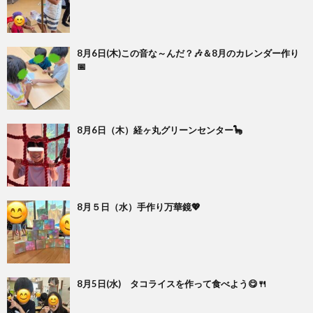
8月6日(木)この音な～んだ？🎶＆8月のカレンダー作り
📅
8月6日（木）経ヶ丸グリーンセンター🦕
8月５日（水）手作り万華鏡💖
8月5日(水) タコライスを作って食べよう😋🍴