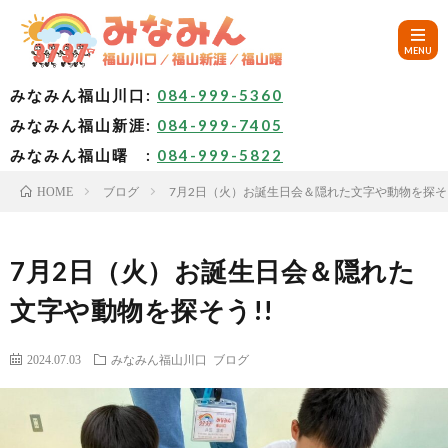
みなみん福山川口:
084-999-5360
みなみん福山新涯:
084-999-7405
HOM
みなみん福山曙 :
084-999-5822
ブログ
7月2日（火）お誕生日会＆隠れた文字や動物を探そう
HOME
ご
挨
み
7月2日（火）お誕生日会＆隠れた
文字や動物を探そう!!
拶
な
～
2024.07.03
みなみん福山川口
ブログ
み
み
🚙
ん
な
ア
✨