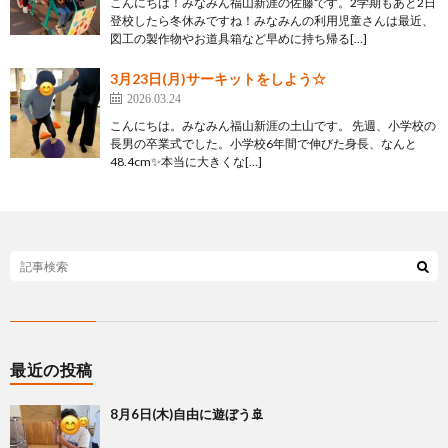
こんにちは！みなみん福山新涯の佐藤です。2学期もあと2日
登校したら冬休みですね！みなみんの利用児童さんは最近、
図工の製作物やお道具箱など早めに持ち帰る[…]
3月23日(月)サーキットをしよう☆
2026.03.24
こんにちは。みなみん福山新涯の土山です。 先週、小学校の
長男の卒業式でした。小学校6年間で伸びた身長、なんと
48.4cm✨本当に大きくな[…]
最近の投稿
8月6日(木)自由に遊ぼう🚢