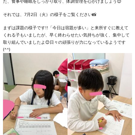
た、食事や睡眠をしっかり取り、体調管理を心がけましょう😌
グ
で
ッ
ー
者
護
護
それでは、7月2日（火）の様子をご覧ください📸
ラ
の
フ
ト・
ギ
者
者
まずは課題の様子です!!「今日は宿題が多い」と来所すぐに教えて
くれる子もいましたが、早く終わらせたい気持ちが強く、集中して
ム
流
募
事
ャ
ギ
ギ
取り組んでいましたよ😊日々の頑張りが力になっているようです
(^^)
の
れ
集
業
ラ
ャ
ャ
公
～
✨
所
リ
ラ
ラ
表
自
ー
リ
リ
己
ー
ー
評
価