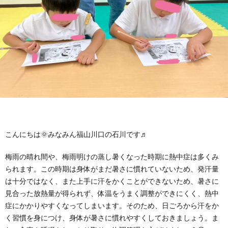
に
み
ク
オ
【公
つ
ん
セ
ー
表】
お
い
を
ス
プ
保
問
【福
て
利
🚙
ニ
護
い
山
【福
支
用
ン
者
合
川
山
【福
こんにちは🌞みなみん福山川口の石川です♬
援
す
グ
ア
わ
口】
新
山
梅雨の晴れ間や、梅雨明けの蒸し暑くなった時期に熱中症は多くみ
られます。この時期は身体がまだ暑さに慣れていないため、発汗量
プ
る
ス
ン
は十分ではなく、また上手に汗をかくことができないため、暑さに
せ
保
涯】
曙】
見合った放熱量が得られず、体温をうまく調整ができにくく、熱中
症にかかりやすくなってしまいます。そのため、日ごろから汗をか
ロ
ま
タ
ケ
📞
護
保
保
く習慣を身につけ、身体が暑さに慣れやすくしておきましょう。ま