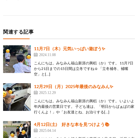
関連する記事
11月7日（木）元気いっぱい遊ぼう✨
2024.11.08
こんにちは。みなみん福山新涯の興梠（か）です。 11月7日
から21日までの15日間は立冬ですね☺️ 「立冬補冬、補嘴
空」と[…]
12月29日（月）2025年最後のみなみん✨
2025.12.29
こんにちは。みなみん福山新涯の興梠（か）です。 いよいよ
年内最後の営業日です。 子ども達は、「明日からばぁばの家
行くんよ！」や「お友達とね、お泊りする[…]
4月12日(土) 好きな本を見つけよう📚
2025.04.14