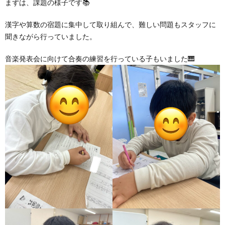
まずは、課題の様子です📚
漢字や算数の宿題に集中して取り組んで、難しい問題もスタッフに
ア
聞きながら行っていました。
ン
音楽発表会に向けて合奏の練習を行っている子もいました🎹
ケ
ー
ト・
自
己
評