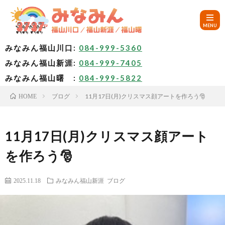
みなみん福山川口:
084-999-5360
みなみん福山新涯:
084-999-7405
HOM
みなみん福山曙 :
084-999-5822
ブログ
11月17日(月)クリスマス顔アートを作ろう🎅
HOME
ご
挨
み
11月17日(月)クリスマス顔アート
を作ろう🎅
拶
な
～
2025.11.18
みなみん福山新涯
ブログ
み
み
🚙
ん
な
ア
✨