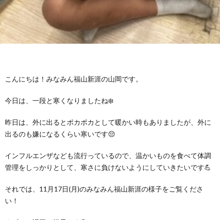
グ
で
ッ
ー
者
護
護
ラ
の
フ
ト・
ギ
者
者
ム
流
募
事
ャ
ギ
ギ
こんにちは！みなみん福山新涯の山岡です。
の
れ
集
業
ラ
ャ
ャ
今日は、一段と寒くなりましたね❄️
公
～
✨
所
リ
ラ
ラ
昨日は、外に出るとポカポカとして暖かい時もありましたが、外に
出るのも嫌になるくらい寒いです😔
表
自
ー
リ
リ
インフルエンザなども流行っているので、温かいものを食べて体調
己
管理をしっかりとして、寒さに負けないようにしていきたいです💪
ー
ー
それでは、11月17日(月)のみなみん福山新涯の様子をご覧くださ
評
い！
価