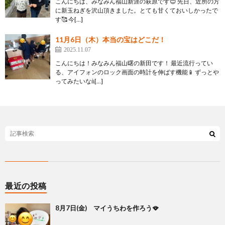
こんにちは、みなみん福山新涯の萩原です😊 先日、近所の方
に新玉ねぎを沢山頂きました。とても甘くておいしかったで
す🥰 今[…]
11月6日（木）本当の宝はどこだ！
2025.11.07
こんにちは！みなみん福山曙の新田です！ 最近流行ってい
る、アイフォンのロック画面の時計を伸ばす機能📱 ずっとや
ってみたいなǹ[…]
最近の投稿
8月7日(金) マイうちわを作ろう🪭