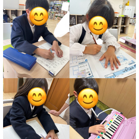
価
統
括
表