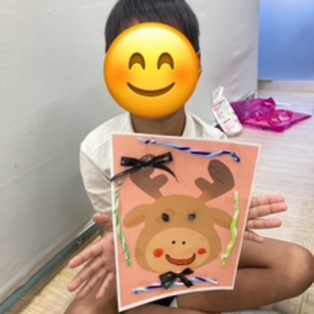
に
み
ク
オ
【公
つ
ん
セ
ー
表】
お
い
を
ス
プ
保
問
【福
て
利
🚙
ニ
護
い
山
【福
支
用
ン
者
合
川
山
【福
援
す
グ
ア
わ
口】
新
山
プ
る
ス
ン
せ
保
涯】
曙】
ロ
ま
タ
ケ
📞
護
保
保