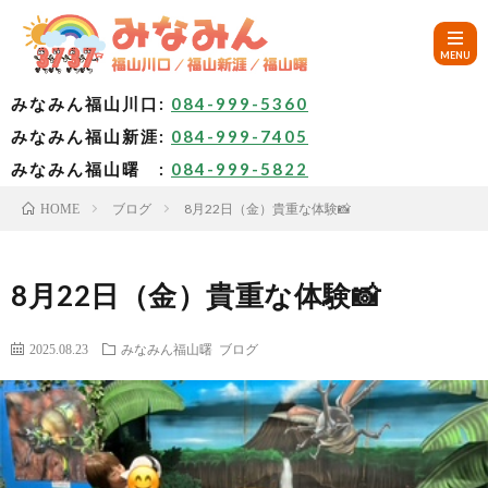
みなみん福山川口:
084-999-5360
みなみん福山新涯:
084-999-7405
HOM
みなみん福山曙 :
084-999-5822
ブログ
8月22日（金）貴重な体験📸
HOME
ご
挨
み
8月22日（金）貴重な体験📸
拶
な
～
2025.08.23
みなみん福山曙
ブログ
み
み
🚙
ん
な
ア
✨