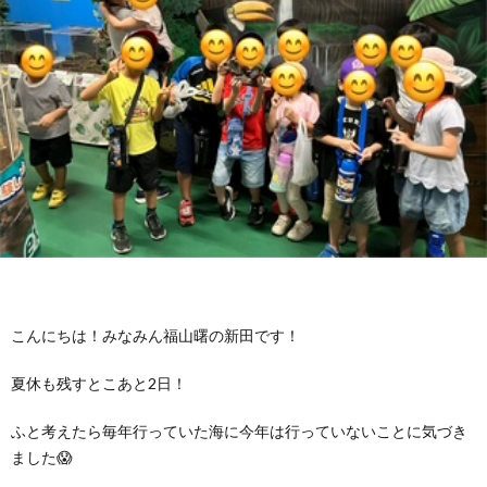
に
み
ク
オ
【公
つ
ん
セ
ー
表】
お
い
を
ス
プ
保
問
【福
て
利
🚙
ニ
護
い
山
【福
支
用
ン
者
合
川
山
【福
援
す
グ
ア
わ
口】
新
山
こんにちは！みなみん福山曙の新田です！
プ
る
夏休も残すとこあと2日！
ス
ン
せ
保
涯】
曙】
ふと考えたら毎年行っていた海に今年は行っていないことに気づき
ロ
ま
タ
ケ
📞
護
保
保
ました😱