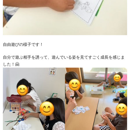
価
統
括
自由遊びの様子です！
自分で遊ぶ相手を誘って、遊んでいる姿を見てすごく成長を感じま
表
した！🤗