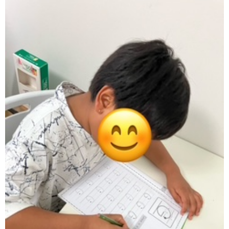
ア
ン
ケ
ー
ト・
自
己
評