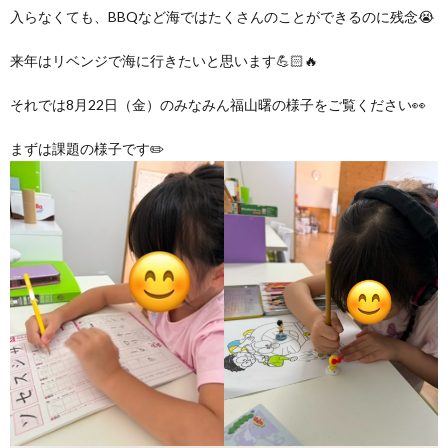
グ
で
ッ
ー
入らなくても、BBQなど海ではたくさんのことができるのに残念😭
者
護
護
来年はリベンジで海に行きたいと思います💪🏻🔥
ラ
の
フ
ト・
ギ
者
者
それでは8月22日（金）のみなみん福山曙の様子をご覧ください👀
ム
流
募
事
ャ
ギ
ギ
まずは課題の様子です✏️
の
れ
集
業
ラ
ャ
ャ
公
～
✨
所
リ
ラ
ラ
表
自
ー
リ
リ
己
ー
ー
評
価