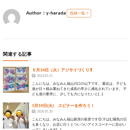
Author：y-harada
投稿一覧
関連する記事
５月14日（火）アジサイづくり❢
2024.05.15
こんにちは、みなみん福山川口の山下です。 最近は、子ども
達が日々積み重ねてきた成長の早さに感化されています。 子
ども達の要求に、少しでも力になりたいと[…]
5月19日(火) スピナーを作ろう！
2026.05.20
こんにちは、みなみん福山新涯の萩原です😊 汗ばむ陽気の日
も多くなり、お店に行くとついついアイスコーナーに目がい
ってしまいます[…]