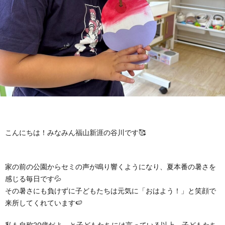
に
み
ク
オ
【公
つ
ん
セ
ー
表】
お
い
を
ス
プ
保
問
【福
て
利
🚙
ニ
護
い
山
【福
支
用
ン
者
合
川
山
【福
こんにちは！みなみん福山新涯の谷川です🥰
援
す
グ
ア
わ
口】
新
山
家の前の公園からセミの声が鳴り響くようになり、夏本番の暑さを
プ
る
ス
ン
感じる毎日です💦
せ
保
涯】
曙】
その暑さにも負けずに子どもたちは元気に「おはよう！」と笑顔で
来所してくれています🍉
ロ
ま
タ
ケ
📞
護
保
保
私も自称20歳だよ。と子どもたちには言っている以上、子どもたち