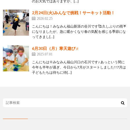
のお天気ではありますが、[…]
2月24日(火)みんなで挑戦！サーキット活動！
2026.02.25
こんにちは！みなみん福山新涯の谷川です🥰 久しぶりの雨☔
になりましたが、急に暖かくなり春の気配を感じる季節にな
ってきまし[…]
6月30日（月）寒天遊び♬
2025.07.01
こんにちは🌞みなみん福山川口の石川です♪ あっという間に
今年も半年が過ぎ、今日から7月がスタートしました!!7月は
子どもたちは待ちに待[…]