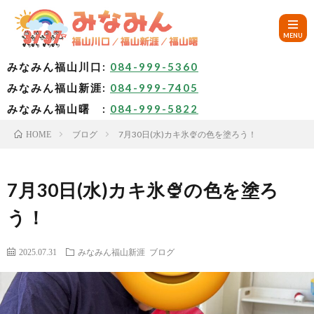
みなみん福山川口:
084-999-5360
みなみん福山新涯:
084-999-7405
HOM
みなみん福山曙 :
084-999-5822
ブログ
7月30日(水)カキ氷🍨の色を塗ろう！
HOME
ご
挨
み
7月30日(水)カキ氷🍨の色を塗ろ
う！
拶
な
～
2025.07.31
みなみん福山新涯
ブログ
み
み
🚙
ん
な
ア
✨