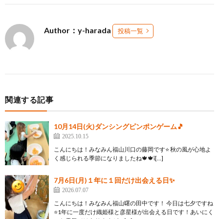
Author：y-harada
投稿一覧
関連する記事
10月14日(火)ダンシングピンポンゲーム🎵
2025.10.15
こんにちは！みなみん福山川口の藤岡です⭐ 秋の風が心地よ
く感じられる季節になりましたね🍁🍁ἴ[…]
7月6日(月)１年に１回だけ出会える日✨
2026.07.07
こんにちは！みなみん福山曙の田中です！ 今日は七夕ですね
⭐1年に一度だけ織姫様と彦星様が出会える日です！あいにく