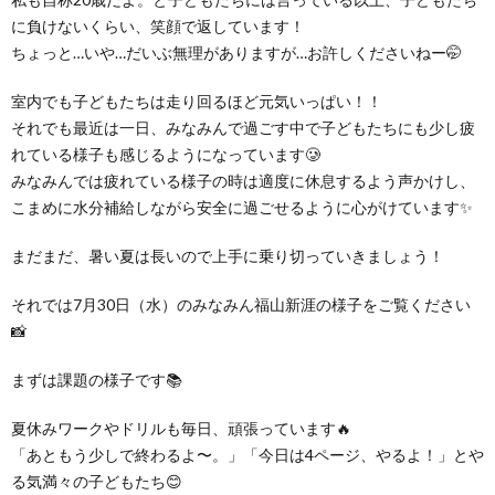
グ
で
ッ
ー
者
護
護
に負けないくらい、笑顔で返しています！
ちょっと…いや…だいぶ無理がありますが…お許しくださいねー🤭
ラ
の
フ
ト・
ギ
者
者
室内でも子どもたちは走り回るほど元気いっぱい！！
それでも最近は一日、みなみんで過ごす中で子どもたちにも少し疲
ム
流
募
事
ャ
ギ
ギ
れている様子も感じるようになっています🥲
みなみんでは疲れている様子の時は適度に休息するよう声かけし、
の
れ
集
業
ラ
ャ
ャ
こまめに水分補給しながら安全に過ごせるように心がけています✨
公
～
✨
所
まだまだ、暑い夏は長いので上手に乗り切っていきましょう！
リ
ラ
ラ
それでは7月30日（水）のみなみん福山新涯の様子をご覧ください
表
自
ー
リ
リ
📸
己
ー
ー
まずは課題の様子です📚
夏休みワークやドリルも毎日、頑張っています🔥
評
「あともう少しで終わるよ〜。」「今日は4ページ、やるよ！」とや
る気満々の子どもたち😊
価