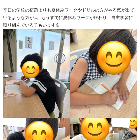
平日の学校の宿題よりも夏休みワークやドリルの方がやる気が出て
ア
いるような気が…。もうすでに夏休みワークが終わり、自主学習に
取り組んでいる子もいます💪
ン
ケ
ー
ト・
自
己
評