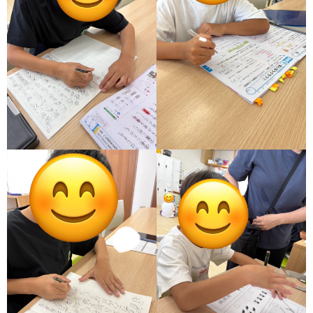
価
統
括
表