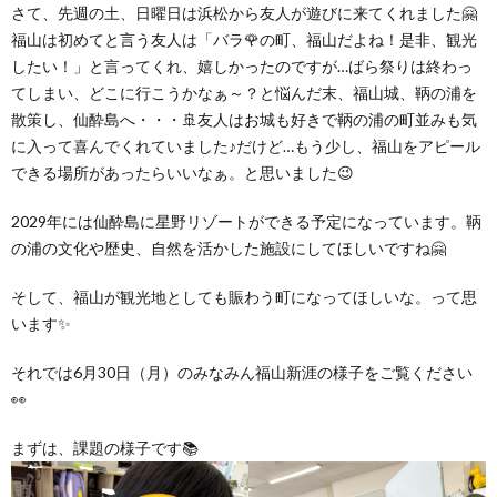
グ
さて、先週の土、日曜日は浜松から友人が遊びに来てくれました🤗
で
ッ
ー
者
護
護
福山は初めてと言う友人は「バラ🌹の町、福山だよね！是非、観光
したい！」と言ってくれ、嬉しかったのですが…ばら祭りは終わっ
ラ
の
フ
ト・
ギ
者
者
てしまい、どこに行こうかなぁ～？と悩んだ末、福山城、鞆の浦を
散策し、仙酔島へ・・・🚢友人はお城も好きで鞆の浦の町並みも気
ム
流
募
事
ャ
ギ
ギ
に入って喜んでくれていました♪だけど…もう少し、福山をアピール
できる場所があったらいいなぁ。と思いました😉
の
れ
集
業
ラ
ャ
ャ
2029年には仙酔島に星野リゾートができる予定になっています。鞆
の浦の文化や歴史、自然を活かした施設にしてほしいですね🤗
公
～
✨
所
リ
ラ
ラ
そして、福山が観光地としても賑わう町になってほしいな。って思
表
自
ー
リ
リ
います✨
それでは6月30日（月）のみなみん福山新涯の様子をご覧ください
己
ー
ー
👀
評
まずは、課題の様子です📚
価