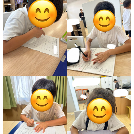
ア
ン
ケ
ー
ト・
自
己
評