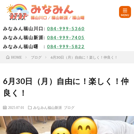
みなみん福山川口:
084-999-5360
みなみん福山新涯:
084-999-7405
HOM
みなみん福山曙 :
084-999-5822
ブログ
6月30日（月）自由に！楽しく！仲良く！
HOME
ご
挨
み
6月30日（月）自由に！楽しく！仲
良く！
拶
な
～
2025.07.01
みなみん福山新涯
ブログ
み
み
🚙
ん
な
ア
✨