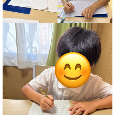
価
統
括
表