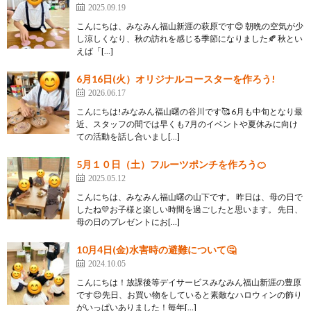
2025.09.19
こんにちは、みなみん福山新涯の萩原です😊 朝晩の空気が少
し涼しくなり、秋の訪れを感じる季節になりました🍂 秋とい
えば「[…]
6月16日(火）オリジナルコースターを作ろう!
2026.06.17
こんにちは!みなみん福山曙の谷川です🥰 6月も中旬となり最
近、スタッフの間では早くも7月のイベントや夏休みに向け
ての活動を話し合いまし[…]
5月１０日（土）フルーツポンチを作ろう🍊
2025.05.12
こんにちは、みなみん福山曙の山下です。 昨日は、母の日で
したね💛お子様と楽しい時間を過ごしたと思います。 先日、
母の日のプレゼントにお[…]
10月4日(金)水害時の避難について🤔
2024.10.05
こんにちは！放課後等デイサービスみなみん福山新涯の豊原
です😊先日、お買い物をしていると素敵なハロウィンの飾り
がいっぱいありました！毎年[…]