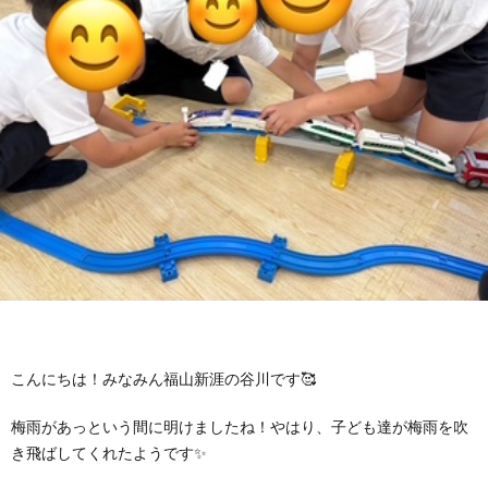
に
み
ク
オ
【公
つ
ん
セ
ー
表】
お
い
を
ス
プ
保
問
【福
て
利
🚙
ニ
護
い
山
【福
支
用
ン
者
合
川
山
【福
援
す
グ
ア
わ
口】
新
山
こんにちは！みなみん福山新涯の谷川です🥰
プ
る
ス
ン
せ
保
涯】
曙】
梅雨があっという間に明けましたね！やはり、子ども達が梅雨を吹
ロ
ま
タ
ケ
📞
護
保
保
き飛ばしてくれたようです✨