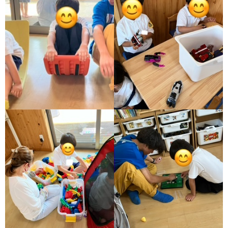
価
統
括
表