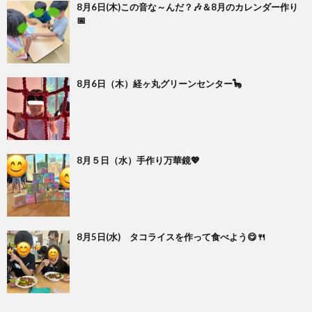
8月6日(木)この音な～んだ？🎶＆8月のカレンダー作り
📅
8月6日（木）経ヶ丸グリーンセンター🦕
8月５日（水）手作り万華鏡💖
8月5日(水) タコライスを作って食べよう😋🍴