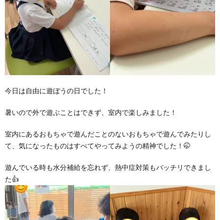
ア
ン
ケ
今日は自由に遊ぼうの日でした！
ー
暑いので外で遊ぶことはできず、室内で楽しみました！
ト・
室内にあるおもちゃで遊んだことのないおもちゃで遊んでみたりし
て、気になったものはすべてやってみようの精神でした！🤭
自
遊んでいる時も水分補給を忘れず、熱中症対策もバッチリできまし
た👍
己
評