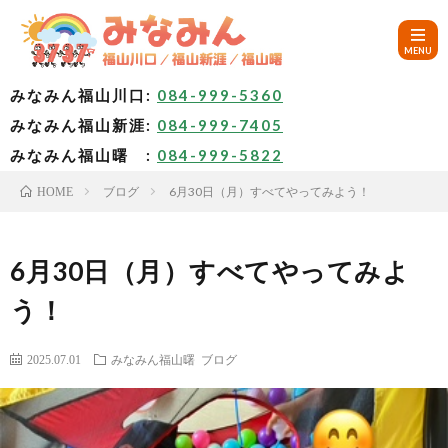
みなみん福山川口:
084-999-5360
みなみん福山新涯:
084-999-7405
HOM
みなみん福山曙 :
084-999-5822
ブログ
6月30日（月）すべてやってみよう！
HOME
ご
挨
み
6月30日（月）すべてやってみよ
う！
拶
な
～
2025.07.01
みなみん福山曙
ブログ
み
み
🚙
ん
な
ア
✨