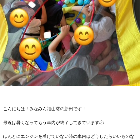
に
み
ク
オ
【公
つ
ん
セ
ー
表】
お
い
を
ス
プ
保
問
【福
て
利
🚙
ニ
護
い
山
【福
支
用
ン
者
合
川
山
【福
援
す
グ
ア
わ
口】
新
山
こんにちは！みなみん福山曙の新田です！
プ
る
ス
ン
せ
保
涯】
曙】
最近は暑くなってもう車内が終了してきています🫠
ロ
ま
タ
ケ
📞
護
保
保
ほんとにエンジンを着けていない時の車内はどうしたらいいものな