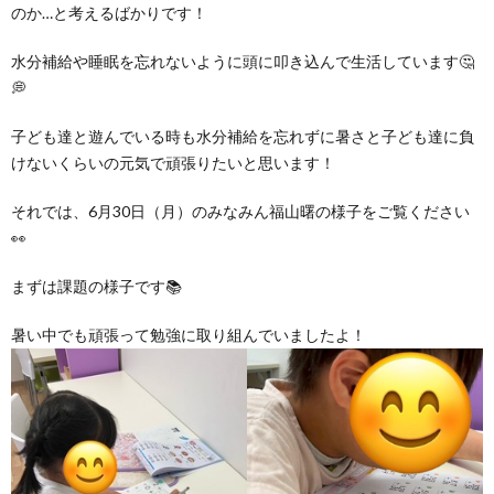
グ
のか…と考えるばかりです！
で
ッ
ー
者
護
護
水分補給や睡眠を忘れないように頭に叩き込んで生活しています🤔
ラ
の
フ
ト・
ギ
者
者
💭
ム
流
募
事
子ども達と遊んでいる時も水分補給を忘れずに暑さと子ども達に負
ャ
ギ
ギ
けないくらいの元気で頑張りたいと思います！
の
れ
集
業
ラ
ャ
ャ
それでは、6月30日（月）のみなみん福山曙の様子をご覧ください
👀
公
～
✨
所
リ
ラ
ラ
まずは課題の様子です📚
表
自
ー
リ
リ
暑い中でも頑張って勉強に取り組んでいましたよ！
己
ー
ー
評
価