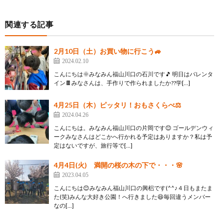
関連する記事
2月10日（土）お買い物に行こう🚙
2024.02.10
こんにちは🌞みなみん福山川口の石川です🎵 明日はバレンタ
イン🍫みなさんは、手作りで作られましたか??学[…]
4月25日（木）ピッタリ！おもさくらべ⚖
2024.04.26
こんにちは。みなみん福山川口の片岡です😊 ゴールデンウィ
ークみなさんはどこかへ行かれる予定はありますか？私は予
定はないですが、旅行等で[…]
4月4日(火) 満開の桜の木の下で・・・🌸
2023.04.05
こんにちは😊みなみん福山川口の興梠です(^^♪４日もまたま
た(笑)みんな大好き公園！へ行きました😆毎回違うメンバー
なの[…]