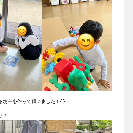
る坊主を作って願いました！🥺
た！