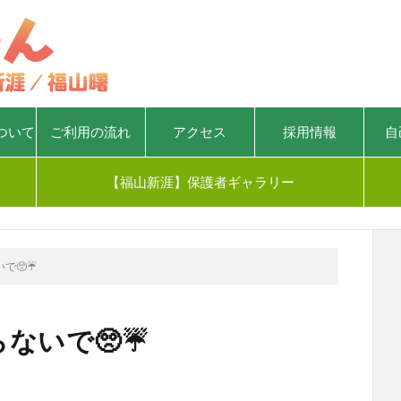
ついて
ご利用の流れ
アクセス
採用情報
自
【福山新涯】保護者ギャラリー
で🥺☔
ないで🥺☔