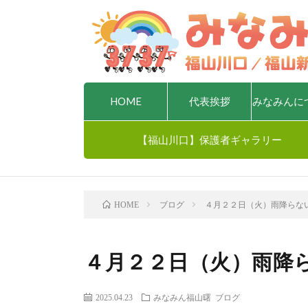
HOME
代表挨拶
みなみんに
【福山川口】保護者ギャラリー
ブログ
４月２２日（火）雨降らない
HOME
４月２２日（火）雨降ら
2025.04.23
みなみん福山曙
ブログ