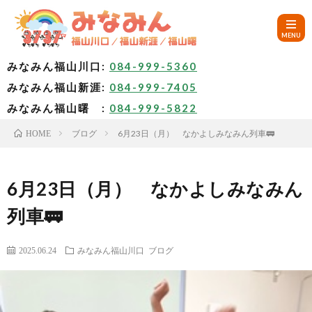
みなみん福山川口:
084-999-5360
みなみん福山新涯:
084-999-7405
HOM
みなみん福山曙 :
084-999-5822
ブログ
6月23日（月） なかよしみなみん列車🚃
HOME
ご
挨
み
6月23日（月） なかよしみなみん
列車🚃
拶
な
～
2025.06.24
みなみん福山川口
ブログ
み
み
🚙
ん
な
ア
✨