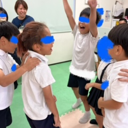
に
み
ク
オ
【公
つ
ん
セ
ー
表】
お
い
を
ス
プ
保
問
【福
て
利
🚙
ニ
護
い
山
【福
支
用
ン
者
合
川
山
【福
援
す
グ
ア
わ
口】
新
山
プ
る
ス
ン
せ
保
涯】
曙】
ロ
ま
タ
ケ
📞
護
保
保