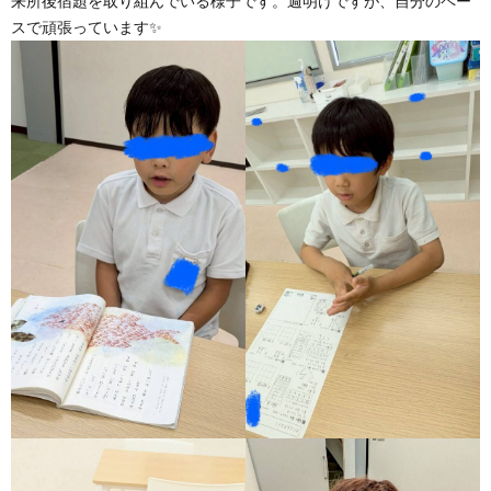
来所後宿題を取り組んでいる様子です。週明けですが、自分のペー
スで頑張っています✨
ア
ン
ケ
ー
ト・
自
己
評