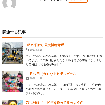
関連する記事
3月27日(木) 天文博物館🌟
2025.03.28
こんにちは。みなみん福山新涯の土山です。 今日は少し肌寒
いですが、ここ数日はあたたかく春を感じる季節になりまし
た😊 福山市でも桜が咲き[…]
11月17日（金）なまえ探しゲーム
2023.11.18
こんにちは🌞みなみん福山川口の石川です♪ 先日、中学時代
のお友だちに会いました(^^) 十何年ぶりに会ったので、会
話が弾む弾む[…]
7月19日(土) ピザを作って食べよう🍕