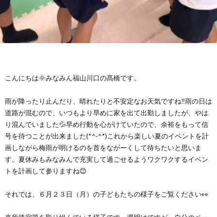
グ
で
ッ
ー
者
護
護
ラ
の
フ
ト・
ギ
者
者
ム
流
募
事
ャ
ギ
ギ
こんにちは🌞みなみん福山川口の髙橋です。
の
れ
集
業
ラ
ャ
ャ
雨が降ったり止んだり、晴れたりと不安定なお天気ですね‼雨の日は
公
～
✨
所
リ
道路が混むので、いつもより早めに家を出て出勤しましたが、やは
ラ
ラ
り混んでいました💦早め行動を心がけていたので、余裕をもって信
表
号を待つことが出来ました(*^-^*)これから楽しい夏のイベントを計
自
ー
リ
リ
画しながら梅雨が明けるのを首をながーくして待ちたいと思いま
す。夏休みもみなみんで充実して過ごせるようワクワクするイベン
己
ー
ー
トを計画して参りますね😊
評
それでは、６月２３日（月）の子どもたちの様子をご覧ください👀
価