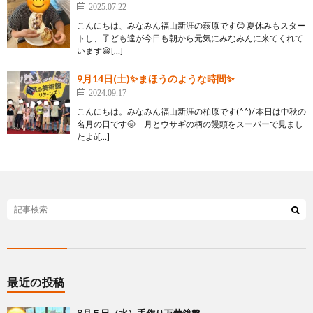
2025.07.22
こんにちは、みなみん福山新涯の萩原です😊 夏休みもスター
トし、子ども達が今日も朝から元気にみなみんに来てくれて
います😆[…]
9月14日(土)✨まほうのような時間✨
2024.09.17
こんにちは。みなみん福山新涯の柏原です(^^)/ 本日は中秋の
名月の日です🌝 月とウサギの柄の饅頭をスーパーで見まし
たよὀ[…]
最近の投稿
8月５日（水）手作り万華鏡💖