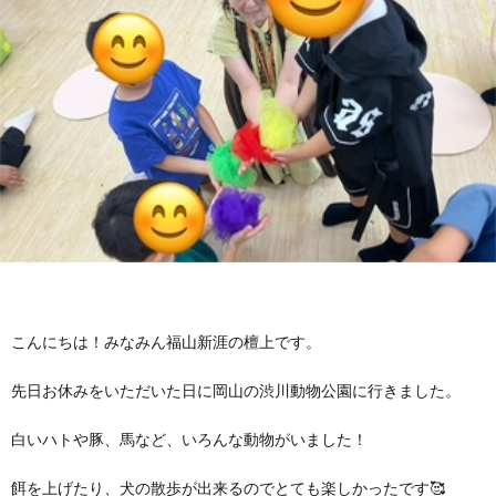
に
み
ク
オ
【公
つ
ん
セ
ー
表】
お
い
を
ス
プ
保
問
【福
て
利
🚙
ニ
護
い
山
【福
支
用
ン
者
合
川
山
【福
援
す
グ
ア
わ
口】
新
山
こんにちは！みなみん福山新涯の檀上です。
プ
る
先日お休みをいただいた日に岡山の渋川動物公園に行きました。
ス
ン
せ
保
涯】
曙】
白いハトや豚、馬など、いろんな動物がいました！
ロ
ま
タ
ケ
📞
護
保
保
餌を上げたり、犬の散歩が出来るのでとても楽しかったです🥰