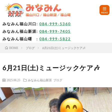
みなみん福山川口:
084-999-5360
みなみん福山新涯:
084-999-7405
HOM
みなみん福山曙 :
084-999-5822
ブログ
6月21日(土)ミュージックケア🎶
HOME
ご
挨
み
6月21日(土)ミュージックケア🎶
拶
な
～
2025.06.23
みなみん福山新涯
ブログ
み
み
🚙
ん
な
ア
✨