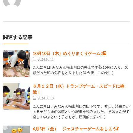
関連する記事
10月10日（木）めくりまくりゲーム2🎴
2024.10.11
こんにちは❕ みなみん福山川口の井上です👍 10月に入り、念
願だった船の免許をとりました😚 今後、この免[…]
６月１２日（水）トランプゲーム・スピードに挑
戦！
2024.06.13
こんにちは、みなみん福山川口の山下です。 昨日、語彙力が
ある子ども達の習慣という記事を読みました。 学習まんがで
楽しく学ぶという子どもが、圧倒的に多い[…]
6月5日（金） ジェスチャーゲームをしよう💃