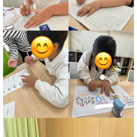
ア
ン
ケ
ー
ト・
自
己
評