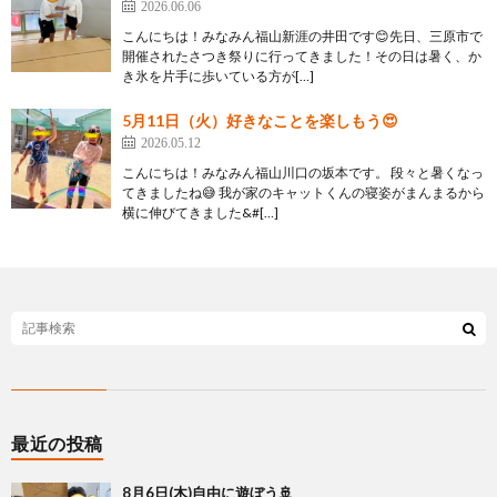
2026.06.06
こんにちは！みなみん福山新涯の井田です😊先日、三原市で
開催されたさつき祭りに行ってきました！その日は暑く、か
き氷を片手に歩いている方が[…]
5月11日（火）好きなことを楽しもう😍
2026.05.12
こんにちは！みなみん福山川口の坂本です。 段々と暑くなっ
てきましたね😅 我が家のキャットくんの寝姿がまんまるから
横に伸びてきました&#[…]
最近の投稿
8月6日(木)自由に遊ぼう🚢