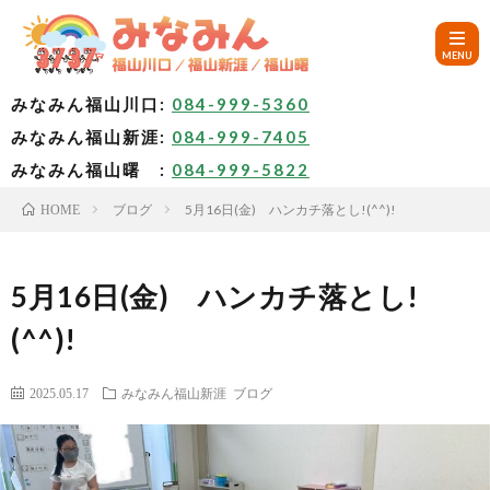
みなみん福山川口:
084-999-5360
みなみん福山新涯:
084-999-7405
HOM
みなみん福山曙 :
084-999-5822
ブログ
5月16日(金) ハンカチ落とし!(^^)!
HOME
ご
挨
み
5月16日(金) ハンカチ落とし!
(^^)!
拶
な
～
2025.05.17
みなみん福山新涯
ブログ
み
み
🚙
ん
な
ア
✨