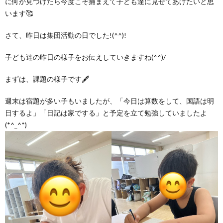
に何か見つけたら今度こそ捕まえて子ども達に見せてあげたいと思
グ
で
ッ
ー
者
護
護
います🥰
ラ
の
フ
ト・
さて、昨日は集団活動の日でした!(^^)!
ギ
者
者
子ども達の昨日の様子をお伝えしていきますね(^^)/
ム
流
募
事
ャ
ギ
ギ
まずは、課題の様子です🖋
の
れ
集
業
ラ
ャ
ャ
週末は宿題が多い子もいましたが、「今日は算数をして、国語は明
日するよ」「日記は家でする」と予定を立て勉強していましたよ
公
～
✨
所
リ
ラ
ラ
(*^_^*)
表
自
ー
リ
リ
己
ー
ー
評
価