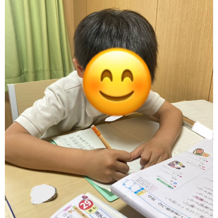
価
統
括
表