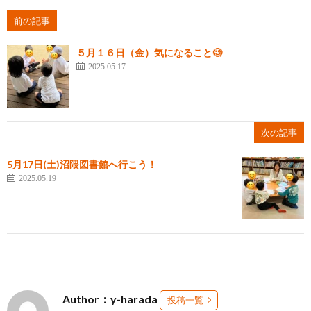
前の記事
５月１６日（金）気になること🧐
2025.05.17
次の記事
5月17日(土)沼隈図書館へ行こう！
2025.05.19
Author：y-harada
投稿一覧