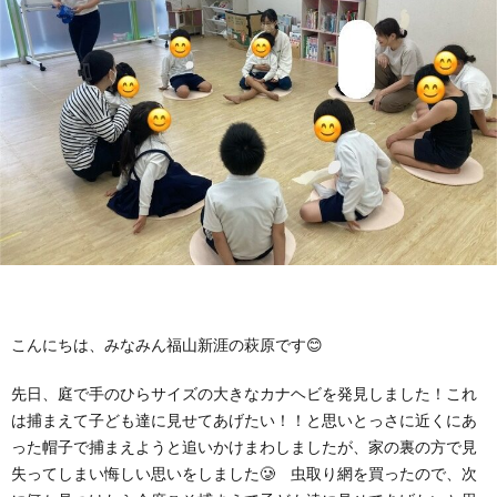
に
み
ク
オ
【公
つ
ん
セ
ー
表】
お
い
を
ス
プ
保
問
【福
て
利
🚙
ニ
護
い
山
【福
支
用
ン
者
合
川
山
【福
援
す
グ
ア
わ
口】
新
山
こんにちは、みなみん福山新涯の萩原です😊
プ
る
ス
先日、庭で手のひらサイズの大きなカナヘビを発見しました！これ
ン
せ
保
涯】
曙】
は捕まえて子ども達に見せてあげたい！！と思いとっさに近くにあ
った帽子で捕まえようと追いかけまわしましたが、家の裏の方で見
ロ
ま
タ
ケ
📞
護
保
保
失ってしまい悔しい思いをしました🥲 虫取り網を買ったので、次