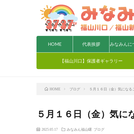
HOME
代表挨拶
みなみんに
【福山川口】保護者ギャラリー
ブログ
５月１６日（金）気になるこ
HOME
５月１６日（金）気にな
2025.05.17
みなみん福山曙
ブログ