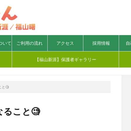
ついて
ご利用の流れ
アクセス
採用情報
自
【福山新涯】保護者ギャラリー
と🧐
ること🧐