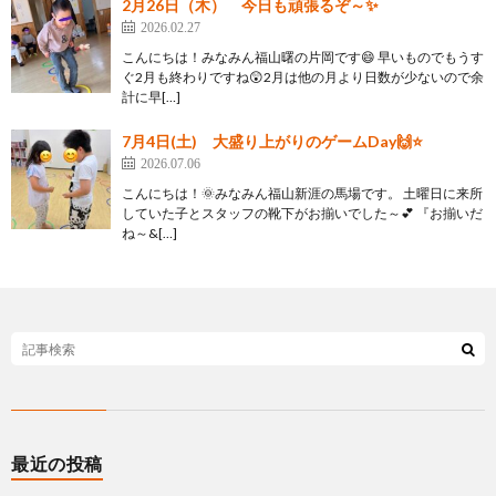
2月26日（木） 今日も頑張るぞ～✨
2026.02.27
こんにちは！みなみん福山曙の片岡です😄 早いものでもうす
ぐ2月も終わりですね😲2月は他の月より日数が少ないので余
計に早[…]
7月4日(土) 大盛り上がりのゲームDay🙌⭐
2026.07.06
こんにちは！🌞みなみん福山新涯の馬場です。 土曜日に来所
していた子とスタッフの靴下がお揃いでした～💕 『お揃いだ
ね～&[…]
最近の投稿