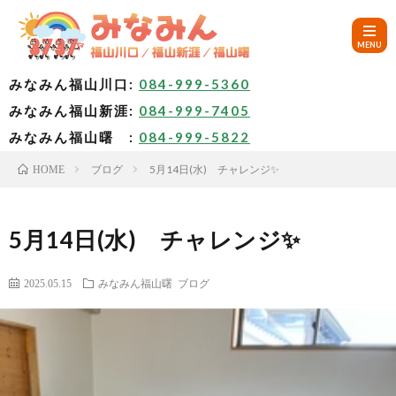
みなみん福山川口:
084-999-5360
みなみん福山新涯:
084-999-7405
HOM
みなみん福山曙 :
084-999-5822
ブログ
5月14日(水) チャレンジ✨
HOME
ご
挨
み
5月14日(水) チャレンジ✨
拶
な
～
2025.05.15
みなみん福山曙
ブログ
み
み
🚙
ん
な
ア
✨