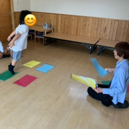
に
み
ク
オ
【公
つ
ん
セ
ー
表】
お
い
を
ス
プ
保
問
【福
て
利
🚙
ニ
護
い
山
【福
支
用
ン
者
合
川
山
【福
援
す
グ
ア
わ
口】
新
山
プ
る
ス
ン
せ
保
涯】
曙】
ロ
ま
タ
ケ
📞
護
保
保