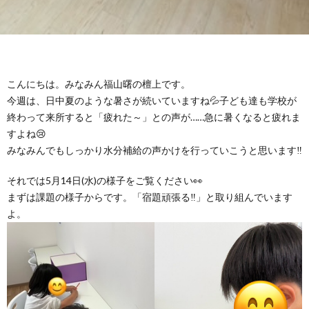
グ
で
ッ
ー
者
護
護
ラ
の
フ
ト・
ギ
者
者
ム
流
募
こんにちは。みなみん福山曙の檀上です。
事
ャ
ギ
ギ
今週は、日中夏のような暑さが続いていますね💦子ども達も学校が
終わって来所すると「疲れた～」との声が……急に暑くなると疲れま
の
れ
集
業
ラ
ャ
ャ
すよね😢
みなみんでもしっかり水分補給の声かけを行っていこうと思います‼
公
～
✨
所
リ
ラ
ラ
それでは5月14日(水)の様子をご覧ください👀
表
自
まずは課題の様子からです。「宿題頑張る‼」と取り組んでいます
ー
リ
リ
よ。
己
ー
ー
評
価