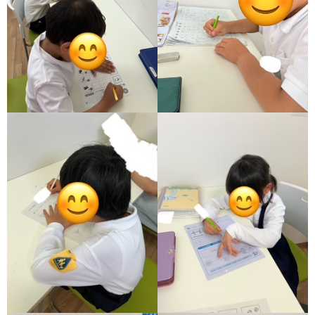
ア
ン
ケ
ー
ト・
自
己
評