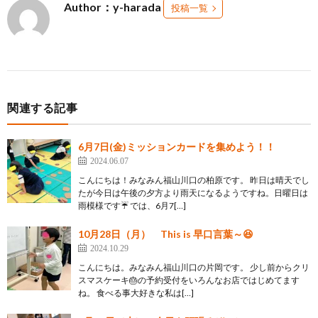
Author：y-harada
投稿一覧
関連する記事
6月7日(金)ミッションカードを集めよう！！
2024.06.07
こんにちは！みなみん福山川口の柏原です。 昨日は晴天でし
たが今日は午後の夕方より雨天になるようですね。日曜日は
雨模様です☔ では、6月7[…]
10月28日（月） This is 早口言葉～😆
2024.10.29
こんにちは。みなみん福山川口の片岡です。 少し前からクリ
スマスケーキ🎂の予約受付をいろんなお店ではじめてます
ね。 食べる事大好きな私は[…]