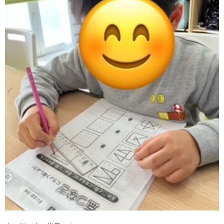
価
統
括
表