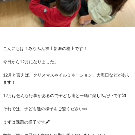
グ
で
ッ
ー
者
護
護
ラ
の
フ
ト・
ギ
者
者
ム
流
募
事
ャ
ギ
ギ
こんにちは！みなみん福山新涯の檀上です！
の
れ
集
業
ラ
ャ
ャ
今日から12月になりました。
公
～
✨
所
リ
ラ
ラ
12月と言えば、クリスマスやイルミネーション、大晦日などがあり
ます！
表
自
ー
リ
リ
12月は色んな行事があるので子ども達と一緒に楽しみたいです🥰
己
ー
ー
それでは、子ども達の様子をご覧ください👀
評
まずは課題の様子です🖋
価