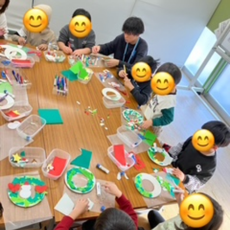
に
み
ク
オ
【公
つ
ん
セ
ー
表】
お
い
を
ス
プ
保
問
【福
て
利
🚙
ニ
護
い
山
【福
支
用
ン
者
合
川
山
【福
援
す
グ
ア
わ
口】
新
山
プ
る
ス
ン
せ
保
涯】
曙】
ロ
ま
タ
ケ
📞
護
保
保