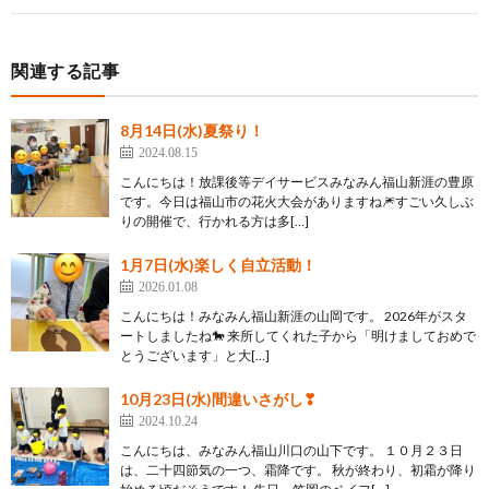
関連する記事
8月14日(水)夏祭り！
2024.08.15
こんにちは！放課後等デイサービスみなみん福山新涯の豊原
です。今日は福山市の花火大会がありますね🎆すごい久しぶ
りの開催で、行かれる方は多[…]
1月7日(水)楽しく自立活動！
2026.01.08
こんにちは！みなみん福山新涯の山岡です。 2026年がスタ
ートしましたね🐎 来所してくれた子から「明けましておめで
とうございます」と大[…]
10月23日(水)間違いさがし❣
2024.10.24
こんにちは、みなみん福山川口の山下です。 １０月２３日
は、二十四節気の一つ、霜降です。 秋が終わり、初霜が降り