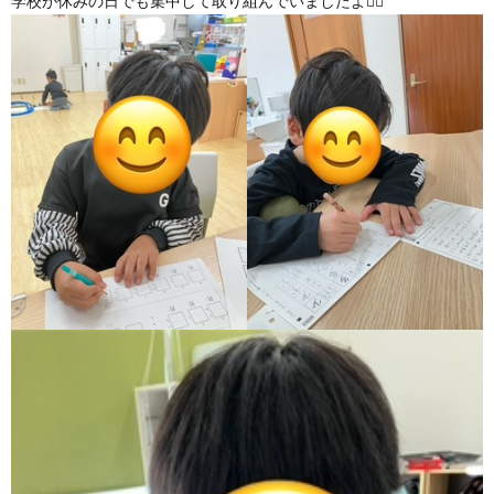
学校が休みの日でも集中して取り組んでいましたよ✍🏻
ア
ン
ケ
ー
ト・
自
己
評