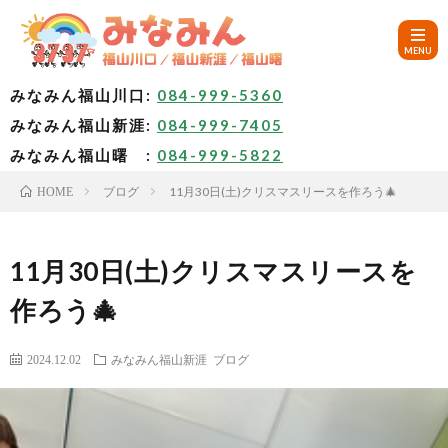
みなみん福山川口:
084-999-5360
みなみん福山新涯:
084-999-7405
HOM
みなみん福山曙 :
084-999-5822
ブログ
11月30日(土)クリスマスリースを作ろう🎄
HOME
ご
挨
み
11月30日(土)クリスマスリースを
作ろう🎄
拶
な
～
2024.12.02
みなみん福山新涯
ブログ
み
み
🚙
ん
な
ア
✨