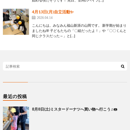
始める頃だそうです！ 先日、笠岡のベイフ[…]
4月13日(月)自立活動✨
2026.04.14
こんにちは。みなみん福山新涯の山岡です。 新学期が始まり
ましたね🌸 子どもたちの「〇組だったよ！」や「〇〇くんと
同じクラスだった～」と[…]
最近の投稿
8月8日(土)ミスタードーナツへ買い物へ行こう♫🍩