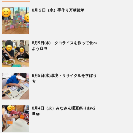
8月５日（水）手作り万華鏡💖
8月5日(水) タコライスを作って食べ
よう😋🍴
8月5日(水)環境・リサイクルを学ぼう
★
8月4日（火）みなみん曙夏祭りday2
🍫🍩