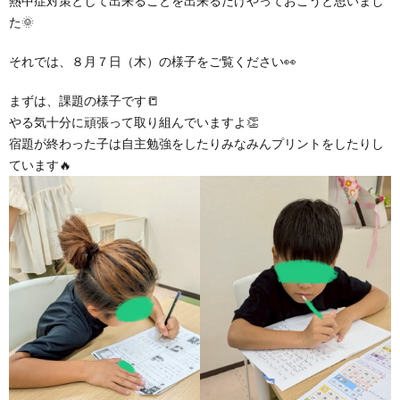
熱中症対策として出来ることを出来るだけやっておこうと思いまし
グ
で
ッ
ー
者
護
護
た🌞
ラ
の
フ
それでは、８月７日（木）の様子をご覧ください👀
ト・
ギ
者
者
まずは、課題の様子です📒
ム
流
募
事
ャ
ギ
ギ
やる気十分に頑張って取り組んでいますよ👏
宿題が終わった子は自主勉強をしたりみなみんプリントをしたりし
の
れ
集
業
ラ
ャ
ャ
ています🔥
公
～
✨
所
リ
ラ
ラ
表
自
ー
リ
リ
己
ー
ー
評
価