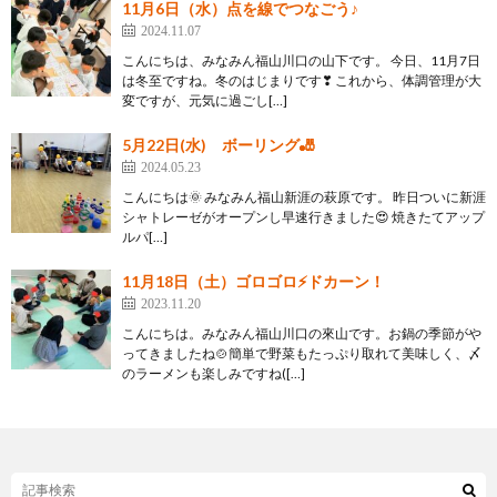
11月6日（水）点を線でつなごう♪
2024.11.07
こんにちは、みなみん福山川口の山下です。 今日、11月7日
は冬至ですね。冬のはじまりです❣ これから、体調管理が大
変ですが、元気に過ごし[…]
5月22日(水) ボーリング🎳
2024.05.23
こんにちは🌞 みなみん福山新涯の萩原です。 昨日ついに新涯
シャトレーゼがオープンし早速行きました😍 焼きたてアップ
ルパ[…]
11月18日（土）ゴロゴロ⚡ドカーン！
2023.11.20
こんにちは。みなみん福山川口の來山です。お鍋の季節がや
ってきましたね🍲簡単で野菜もたっぷり取れて美味しく、〆
のラーメンも楽しみですね([…]