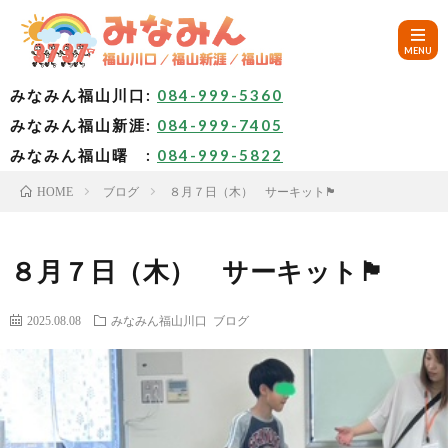
みなみん福山川口:
084-999-5360
みなみん福山新涯:
084-999-7405
HOM
みなみん福山曙 :
084-999-5822
ブログ
８月７日（木） サーキット🏴
HOME
ご
挨
み
８月７日（木） サーキット🏴
拶
な
～
2025.08.08
みなみん福山川口
ブログ
み
み
🚙
ん
な
ア
✨