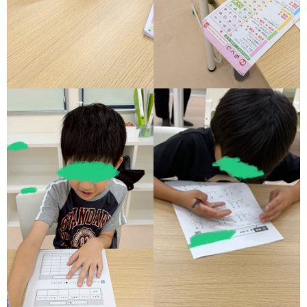
ア
ン
ケ
ー
ト・
自
己
評