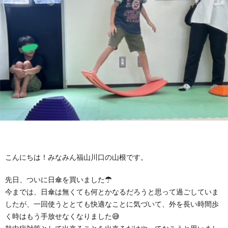
に
み
ク
オ
【公
つ
ん
セ
ー
表】
お
い
を
ス
プ
保
問
【福
て
利
🚙
ニ
護
い
山
【福
支
用
ン
者
合
川
山
【福
援
す
グ
ア
わ
口】
新
山
こんにちは！みなみん福山川口の山根です。
プ
る
先日、ついに日傘を買いました☂
ス
ン
せ
保
涯】
曙】
今までは、日傘は無くても何とかなるだろうと思って過ごしていま
したが、一回使うととても快適なことに気づいて、外を長い時間歩
ロ
ま
タ
ケ
📞
護
保
保
く時はもう手放せなくなりました😅