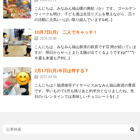
こんにちは。みなみん福山曙の興梠（か）です。 ゴールデン
ウィークも明け、子ども達は生活リズムを整えながら、日々
の活動に元気いっぱい取り組んでいます&#[…]
10月7日(月) 二人でキャッチ！
2024.10.08
こんにちは、みなみん福山新涯の萩原です😊 雨が続いていま
すが、明日からやっとまた太陽が出てくるようですね(*^^*)
今週も来週も戸外[…]
2月17日(月)今日は何する？
2025.02.18
こんにちは！放課後等デイサービスみなみん福山新涯の豊原
です。早いもので2月も残りあと約半分となりましたね。先
日のバレンタインでは美味しいチョコレートを[…]