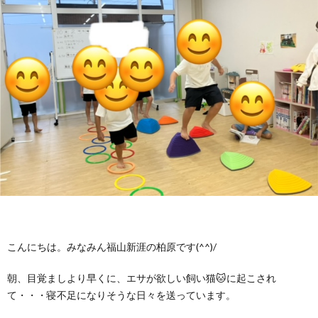
に
み
ク
オ
【公
つ
ん
セ
ー
表】
お
い
を
ス
プ
保
問
【福
て
利
🚙
ニ
護
い
山
【福
支
用
ン
者
合
川
山
【福
援
す
グ
ア
わ
口】
新
山
こんにちは。みなみん福山新涯の柏原です(^^)/
プ
る
ス
ン
せ
保
涯】
曙】
朝、目覚ましより早くに、エサが欲しい飼い猫🐱に起こされ
ロ
ま
タ
ケ
📞
護
保
保
て・・・寝不足になりそうな日々を送っています。