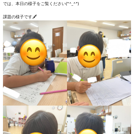
グ
では、本日の様子をご覧ください(*^_^*)
で
ッ
ー
者
護
護
課題の様子です🖋
ラ
の
フ
ト・
ギ
者
者
ム
流
募
事
ャ
ギ
ギ
の
れ
集
業
ラ
ャ
ャ
公
～
✨
所
リ
ラ
ラ
表
自
ー
リ
リ
己
ー
ー
評
価