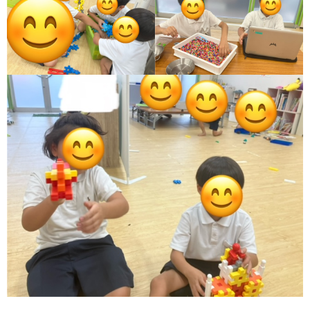
価
統
括
表