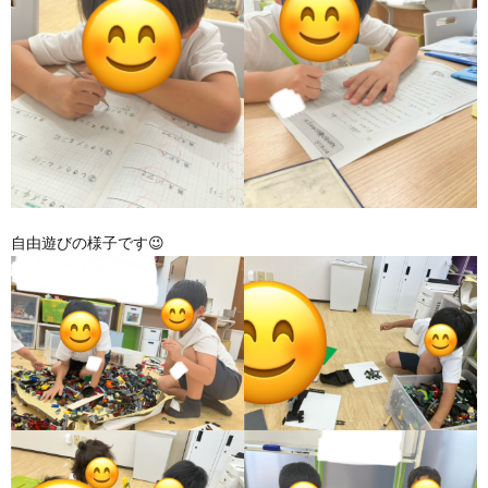
ア
ン
ケ
ー
自由遊びの様子です😉
ト・
自
己
評