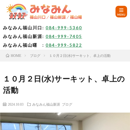
みなみん福山川口:
084-999-5360
みなみん福山新涯:
084-999-7405
HOM
みなみん福山曙 :
084-999-5822
ブログ
１０月２日(水)サーキット、卓上の活動
HOME
ご
挨
み
１０月２日(水)サーキット、卓上の
活動
拶
な
～
2024.10.03
みなみん福山新涯
ブログ
み
み
🚙
ん
な
ア
✨