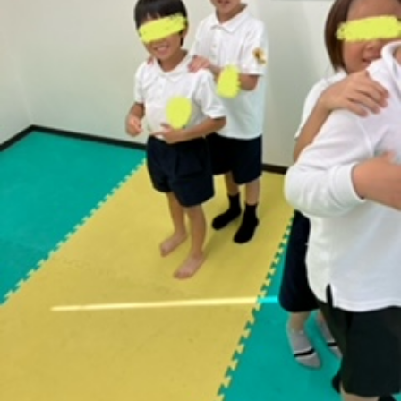
に
み
ク
オ
【公
つ
ん
セ
ー
表】
お
い
を
ス
プ
保
問
【福
て
利
🚙
ニ
護
い
山
【福
支
用
ン
者
合
川
山
【福
援
す
グ
ア
わ
口】
新
山
プ
る
ス
ン
せ
保
涯】
曙】
ロ
ま
タ
ケ
📞
護
保
保