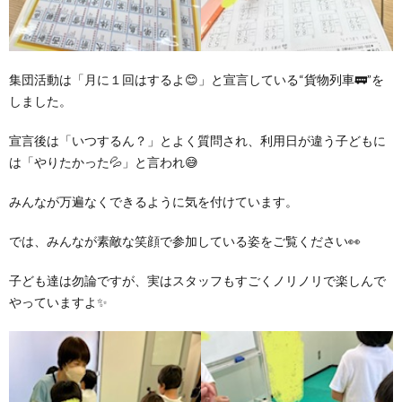
価
集団活動は「月に１回はするよ😊」と宣言している“貨物列車🚃”を
統
しました。
括
宣言後は「いつするん？」とよく質問され、利用日が違う子どもに
は「やりたかった💦」と言われ😅
表
みんなが万遍なくできるように気を付けています。
では、みんなが素敵な笑顔で参加している姿をご覧ください👀
子ども達は勿論ですが、実はスタッフもすごくノリノリで楽しんで
やっていますよ✨