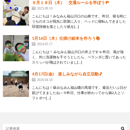
９月１８日（木） 交通ルールを学ぼう🚥
2025.09.19
こんにちは！みなみん福山川口の山根です。 昨日、寝る時に
うちのネコが我先に部屋に入り、ベッドに寝転んできました
🐱普段物を落としたり紙を[…]
5月16日（木）仕掛け絵本を作ろう📚
2024.05.17
こんにちは！ みなみん福山川口の井上です☺ 昨日、風が強
く、外に洗濯物を干そうとしたら、ベランダに置いてあった
スリッパが飛ばされていまし[…]
4月17日(金) 楽しみながら自立活動🎵
2026.04.18
こんにちは！😆みなみん福山曙の馬場です。 最近だいぶ日が
延びてきましたね～🌞昨日、仕事が終わってから娘2人とソ
フトボー[…]