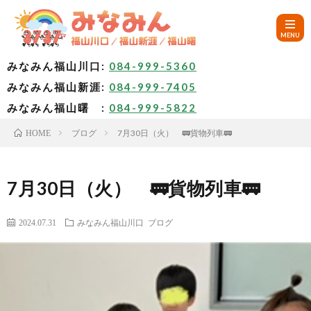
みなみん福山川口:
084-999-5360
みなみん福山新涯:
084-999-7405
HOM
みなみん福山曙 :
084-999-5822
ブログ
7月30日（火） 🚃貨物列車🚃
HOME
ご
挨
み
7月30日（火） 🚃貨物列車🚃
拶
な
～
2024.07.31
みなみん福山川口
ブログ
み
み
🚙
ん
な
ア
✨