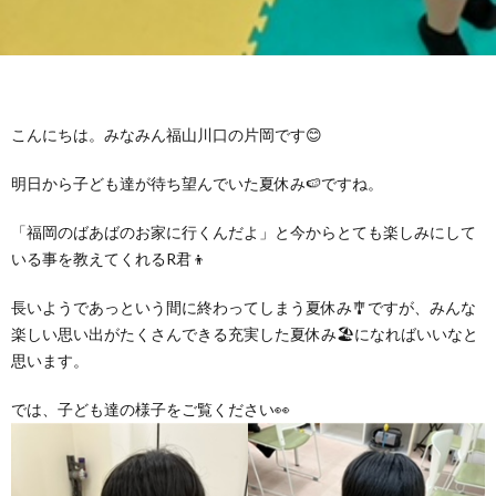
グ
で
ッ
ー
者
護
護
ラ
の
フ
ト・
ギ
者
者
ム
流
募
こんにちは。みなみん福山川口の片岡です😊
事
ャ
ギ
ギ
明日から子ども達が待ち望んでいた夏休み🍉ですね。
の
れ
集
業
ラ
ャ
ャ
「福岡のばあばのお家に行くんだよ」と今からとても楽しみにして
公
～
✨
所
リ
ラ
いる事を教えてくれるR君👦
ラ
長いようであっという間に終わってしまう夏休み🎐ですが、みんな
表
自
ー
リ
リ
楽しい思い出がたくさんできる充実した夏休み🏖になればいいなと
思います。
己
ー
ー
では、子ども達の様子をご覧ください👀
評
価