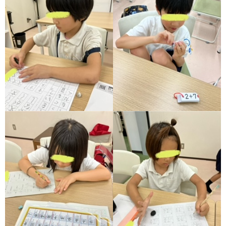
ア
ン
ケ
ー
ト・
自
己
評