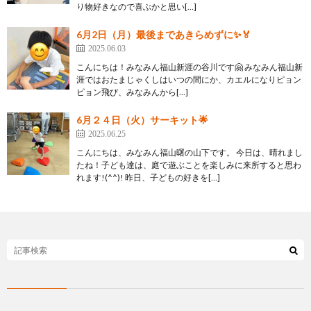
り物好きなので喜ぶかと思い[…]
6月2日（月）最後まであきらめずに✨🏅
2025.06.03
こんにちは！みなみん福山新涯の谷川です🤗 みなみん福山新
涯ではおたまじゃくしはいつの間にか、カエルになりピョン
ピョン飛び、みなみんから[…]
6月２４日（火）サーキット🌟
2025.06.25
こんにちは、みなみん福山曙の山下です。 今日は、晴れまし
たね！子ども達は、庭で遊ぶことを楽しみに来所すると思わ
れます!(^^)! 昨日、子どもの好きを[…]