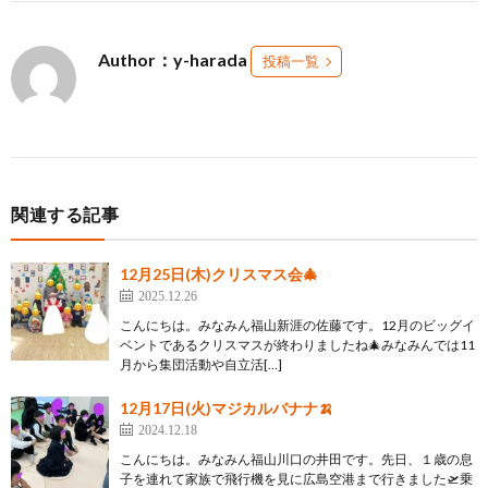
Author：y-harada
投稿一覧
関連する記事
12月25日(木)クリスマス会🎄
2025.12.26
こんにちは。みなみん福山新涯の佐藤です。12月のビッグイ
ベントであるクリスマスが終わりましたね🎄みなみんでは11
月から集団活動や自立活[…]
12月17日(火)マジカルバナナ🍌
2024.12.18
こんにちは。みなみん福山川口の井田です。先日、１歳の息
子を連れて家族で飛行機を見に広島空港まで行きました🛫乗