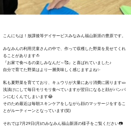
グ
で
ッ
ー
者
護
護
ラ
の
フ
ト・
ギ
者
者
ム
流
募
こんにちは！放課後等デイサービスみなみん福山新涯の豊原です。
事
ャ
ギ
ギ
みなみんの利用児童さんの中で、作って収穫した野菜を見せてくれ
の
れ
集
業
ラ
ャ
ャ
ることがあります🍅
『お家で食べるの楽しみなんだ～🥰』と喜ばれていました♪
公
～
✨
所
リ
ラ
ラ
自分で育てた野菜はより一層美味しく感じますよね✨
表
私も夏野菜を育てており、キュウリが大量にあり消費に困ります🥒
自
ー
リ
リ
浅漬けにして毎日モリモリ食べていますが翌日になると顔がパンパ
ンにむくんでしまいます😂
己
ー
ー
そのため最近は毎朝スキンケアをしながら顔のマッサージをするこ
とがルーティーンとなっています(笑)
評
それでは7月29日(月)のみなみん福山新涯の様子をご覧ください📷
価