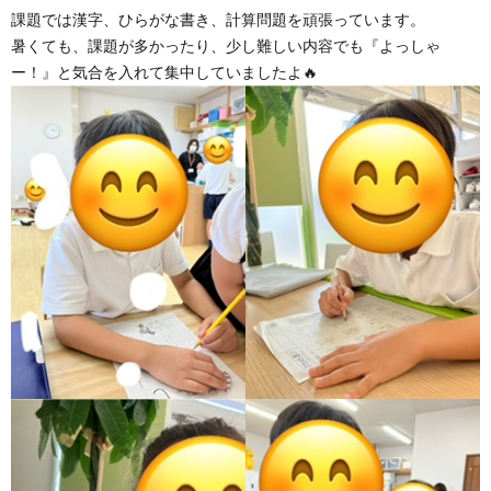
課題では漢字、ひらがな書き、計算問題を頑張っています。
暑くても、課題が多かったり、少し難しい内容でも『よっしゃ
ア
ー！』と気合を入れて集中していましたよ🔥
ン
ケ
ー
ト・
自
己
評