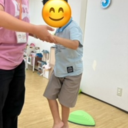
に
み
ク
オ
【公
つ
ん
セ
ー
表】
お
い
を
ス
プ
保
問
【福
て
利
🚙
ニ
護
い
山
【福
支
用
ン
者
合
川
山
【福
援
す
グ
ア
わ
口】
新
山
プ
る
ス
ン
せ
保
涯】
曙】
ロ
ま
タ
ケ
📞
護
保
保