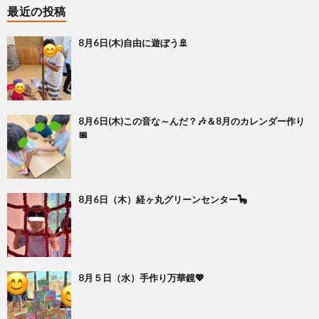
最近の投稿
8月6日(木)自由に遊ぼう🚢
8月6日(木)この音な～んだ？🎶＆8月のカレンダー作り
📅
8月6日（木）経ヶ丸グリーンセンター🦕
8月５日（水）手作り万華鏡💖