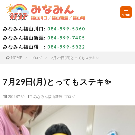
みなみん福山川口:
084-999-5360
みなみん福山新涯:
084-999-7405
HOM
みなみん福山曙 :
084-999-5822
ブログ
7月29日(月)とってもステキ✨
HOME
ご
挨
み
7月29日(月)とってもステキ✨
拶
な
～
2024.07.30
みなみん福山新涯
ブログ
み
み
🚙
ん
な
ア
✨