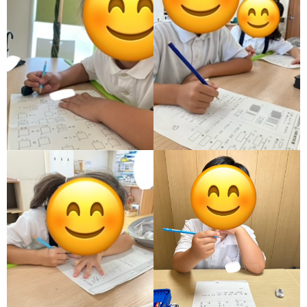
価
統
括
表