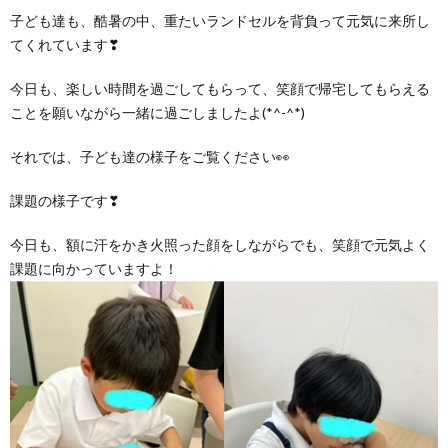
グ
で
ッ
ー
者
護
護
子ども達も、酷暑の中、重たいランドセルを背負って元気に来所し
てくれています❣
ラ
の
フ
ト・
ギ
者
者
今日も、楽しい時間を過ごしてもらって、笑顔で帰宅してもらえる
ことを願いながら一緒に過ごしましたよ(*^-^*)
ム
流
募
事
ャ
ギ
ギ
それでは、子ども達の様子をご覧ください👀
の
れ
集
業
ラ
ャ
ャ
課題の様子です❣
公
～
✨
所
リ
ラ
ラ
今日も、額に汗をかき火照った顔をしながらでも、笑顔で元気よく
課題に向かっていますよ！
表
自
ー
リ
リ
己
ー
ー
評
価