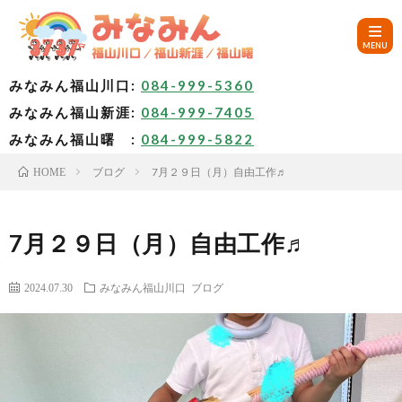
みなみん福山川口:
084-999-5360
みなみん福山新涯:
084-999-7405
HOM
みなみん福山曙 :
084-999-5822
ブログ
7月２９日（月）自由工作♬
HOME
ご
挨
み
7月２９日（月）自由工作♬
拶
な
～
2024.07.30
みなみん福山川口
ブログ
み
み
🚙
ん
な
ア
✨