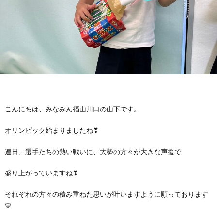
に
み
ク
オ
【公
つ
ん
セ
ー
表】
お
い
を
ス
プ
保
問
【福
て
利
🚙
ニ
護
い
山
【福
こんにちは、みなみん福山川口の山下です。
支
用
ン
者
合
川
山
【福
オリンピック始まりましたね❣
援
す
グ
ア
わ
口】
新
山
連日、選手たちの熱い戦いに、大勢の方々が大きな声援で
プ
る
ス
ン
せ
盛り上がっていますね❣
保
涯】
曙】
それぞれの方々の積み重ねた思いが叶いますように願っております
ロ
ま
タ
ケ
📞
護
保
保
💛