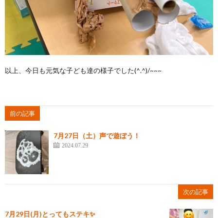
以上、今日も元気な子ども達の様子でした(^.^)/~~~
前の記事
7月27日（土）声で遊ぼう！
2024.07.29
次の記事
7月29日(月)とってもステキ✨