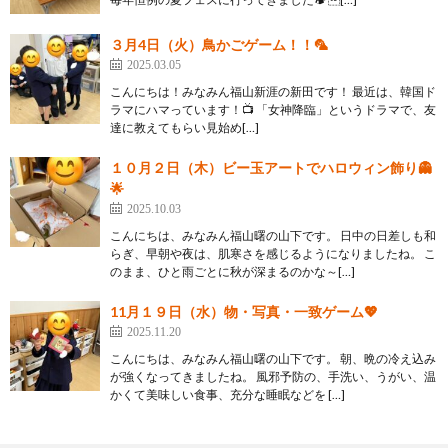
３月4日（火）鳥かごゲーム！！🦜
2025.03.05
こんにちは！みなみん福山新涯の新田です！ 最近は、韓国ド
ラマにハマっています！📺 「女神降臨」というドラマで、友
達に教えてもらい見始め[…]
１０月２日（木）ビー玉アートでハロウィン飾り👻
🌟
2025.10.03
こんにちは、みなみん福山曙の山下です。 日中の日差しも和
らぎ、早朝や夜は、肌寒さを感じるようになりましたね。 こ
のまま、ひと雨ごとに秋が深まるのかな～[…]
11月１９日（水）物・写真・一致ゲーム💖
2025.11.20
こんにちは、みなみん福山曙の山下です。 朝、晩の冷え込み
が強くなってきましたね。 風邪予防の、手洗い、うがい、温
かくて美味しい食事、充分な睡眠などを […]