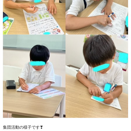
ア
ン
ケ
ー
ト・
自
己
評
集団活動の様子です❣