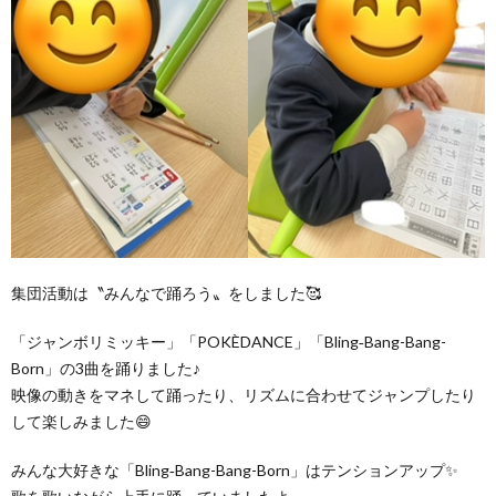
価
統
括
表
集団活動は〝みんなで踊ろう〟をしました🥰
「ジャンボリミッキー」「POKÈDANCE」「Bling‐Bang-Bang-
Born」の3曲を踊りました♪
映像の動きをマネして踊ったり、リズムに合わせてジャンプしたり
して楽しみました😄
みんな大好きな「Bling‐Bang-Bang-Born」はテンションアップ✨