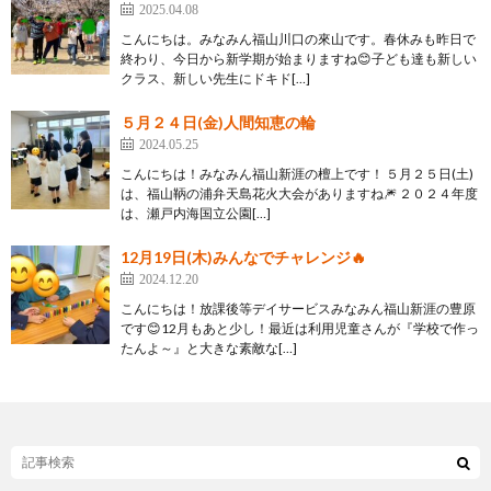
2025.04.08
こんにちは。みなみん福山川口の來山です。春休みも昨日で
終わり、今日から新学期が始まりますね😊子ども達も新しい
クラス、新しい先生にドキド[…]
５月２４日(金)人間知恵の輪
2024.05.25
こんにちは！みなみん福山新涯の檀上です！ ５月２５日(土)
は、福山鞆の浦弁天島花火大会がありますね🎆 ２０２４年度
は、瀬戸内海国立公園[…]
12月19日(木)みんなでチャレンジ🔥
2024.12.20
こんにちは！放課後等デイサービスみなみん福山新涯の豊原
です😊12月もあと少し！最近は利用児童さんが『学校で作っ
たんよ～』と大きな素敵な[…]