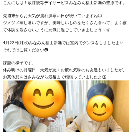
こんにちは！放課後等デイサービスみなみん福山新涯の豊原です。
グ
で
ッ
ー
者
護
護
先週末からお天気が崩れ肌寒い日が続いていますね😥
ラ
の
フ
ト・
ギ
者
者
ジメジメ蒸し暑いですが、美味しいものをたくさん食べて、よく寝
て体調を崩さないように元気に過ごしていきましょう～🌞
ム
流
募
事
ャ
ギ
ギ
4月22日(月)のみなみん福山新涯では室内でダンスをしましたよ✨
それではご覧ください📷
の
れ
集
業
ラ
ャ
ャ
課題の様子です。
公
～
✨
所
リ
ラ
ラ
休み明けの月曜日！天気が悪くお疲れ気味のお友達もいましたが、
お茶休憩をはさみながら最後まで頑張っていましたよ👏
表
自
ー
リ
リ
己
ー
ー
評
価