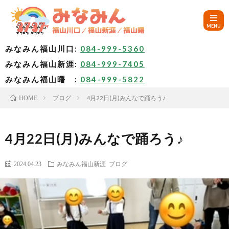
みなみん福山川口:
084-999-5360
みなみん福山新涯:
084-999-7405
HOM
みなみん福山曙 :
084-999-5822
ブログ
4月22日(月)みんなで踊ろう♪
HOME
ご
挨
み
4月22日(月)みんなで踊ろう♪
拶
な
～
2024.04.23
みなみん福山新涯
ブログ
み
み
🚙
ん
な
ア
✨