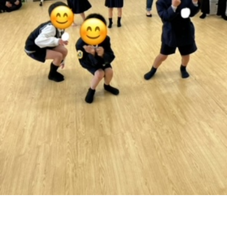
に
み
ク
オ
【公
つ
ん
セ
ー
表】
お
い
を
ス
プ
保
問
【福
て
利
🚙
ニ
護
い
山
【福
支
用
ン
者
合
川
山
【福
援
す
グ
ア
わ
口】
新
山
プ
る
ス
ン
せ
保
涯】
曙】
ロ
ま
タ
ケ
📞
護
保
保