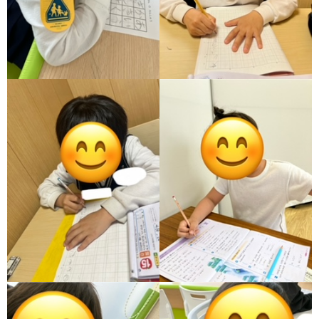
ア
ン
ケ
ー
ト・
自
己
評