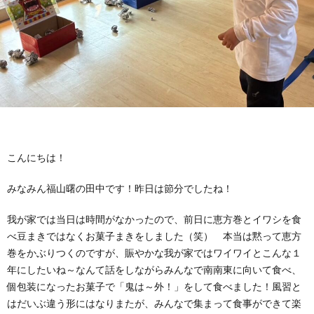
に
み
ク
オ
【公
つ
ん
セ
ー
表】
お
い
を
ス
プ
保
問
【福
て
利
🚙
ニ
護
い
山
【福
こんにちは！
支
用
ン
者
合
川
山
【福
みなみん福山曙の田中です！昨日は節分でしたね！
援
す
グ
ア
わ
口】
新
山
我が家では当日は時間がなかったので、前日に恵方巻とイワシを食
べ豆まきではなくお菓子まきをしました（笑） 本当は黙って恵方
プ
る
ス
ン
せ
保
涯】
曙】
巻をかぶりつくのですが、賑やかな我が家ではワイワイとこんな１
年にしたいね～なんて話をしながらみんなで南南東に向いて食べ、
ロ
ま
タ
個包装になったお菓子で「鬼は～外！」をして食べました！風習と
ケ
📞
護
保
保
はだいぶ違う形にはなりまたが、みんなで集まって食事ができて楽