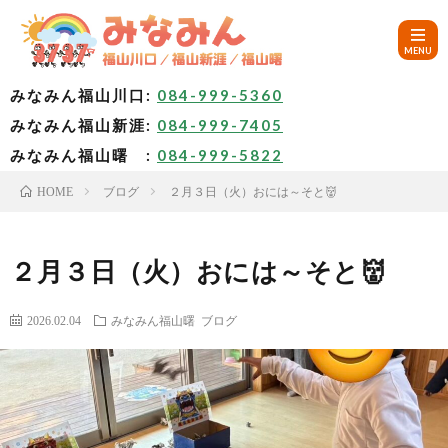
みなみん福山川口:
084-999-5360
みなみん福山新涯:
084-999-7405
HOM
みなみん福山曙 :
084-999-5822
ブログ
２月３日（火）おには～そと👹
HOME
ご
挨
み
２月３日（火）おには～そと👹
拶
な
～
2026.02.04
みなみん福山曙
ブログ
み
み
🚙
ん
な
ア
✨