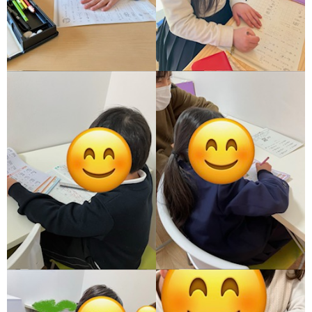
ア
ン
ケ
ー
ト・
自
己
評