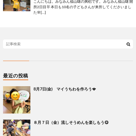
こんにちは。みなみん福山曙の興梠です。 みなみん福山曙 開
所2日目🐰 本日も10名の子どもさんが来所してくださいまし
た🌸[…]
最近の投稿
8月7日(金) マイうちわを作ろう🪭
８月７日（金）流しそうめんを楽しもう😋