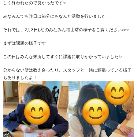
しく終われたので良かったです✨
グ
で
ッ
ー
者
護
護
みなみんでも昨日は節分にちなんだ活動を行いました！
ラ
の
フ
ト・
ギ
者
者
それでは、2月3日(火)のみなみん福山曙の様子をご覧ください👀✨
ム
流
募
事
ャ
ギ
ギ
まずは課題の様子です！
の
れ
集
業
ラ
ャ
ャ
この日はみんな来所してすぐに課題に取りかかっていました✨
公
～
分からない所は教え合ったり、スタッフと一緒に頑張っている様子
✨
所
リ
ラ
ラ
もありましたよ！
表
自
ー
リ
リ
己
ー
ー
評
価