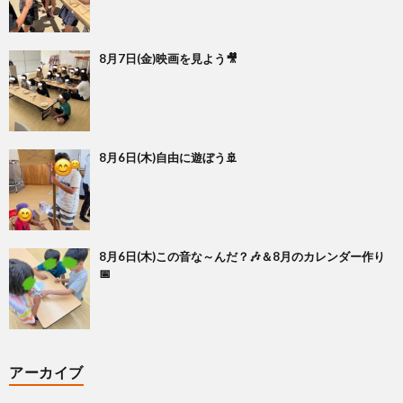
8月7日(金)映画を見よう🎥
8月6日(木)自由に遊ぼう🚢
8月6日(木)この音な～んだ？🎶＆8月のカレンダー作り
📅
アーカイブ