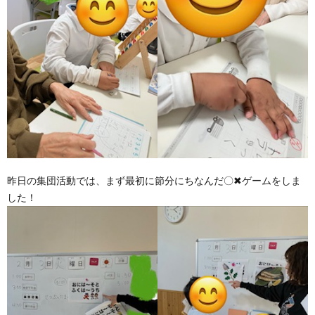
価
統
括
表
昨日の集団活動では、まず最初に節分にちなんだ〇✖ゲームをしま
した！