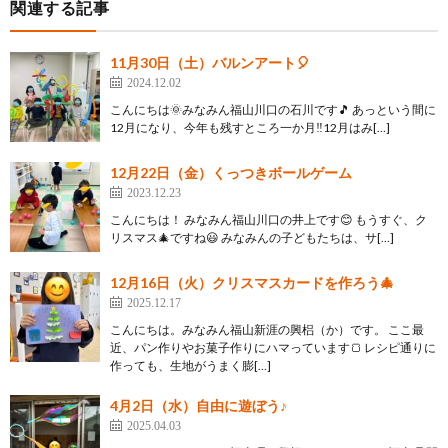
関連する記事
11月30日（土）バルンアート🎈
2024.12.02
こんにちは🌞みなみん福山川口の石川です🎵 あっという間に
12月になり、今年も残すところ一か月‼12月はみ[…]
12月22日（金）くっつきボールゲーム
2023.12.23
こんにちは！ みなみん福山川口の井上です😊 もうすぐ、ク
リスマス🎄ですね😃 みなみんの子どもたちは、サ[…]
12月16日（火）クリスマスカードを作ろう🎄
2025.12.17
こんにちは。みなみん福山新涯の興梠（か）です。 ここ最
近、パン作りやお菓子作りにハマっています🍞 レシピ通りに
作っても、生地がうまく膨[…]
4月2日（水）自由に遊ぼう♪
2025.04.03