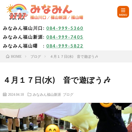
みなみん福山川口:
084-999-5360
みなみん福山新涯:
084-999-7405
HOM
みなみん福山曙 :
084-999-5822
ブログ
４月１７日(水) 音で遊ぼう🎶
HOME
ご
挨
み
４月１７日(水) 音で遊ぼう🎶
拶
な
～
2024.04.18
みなみん福山新涯
ブログ
み
み
🚙
ん
な
ア
✨