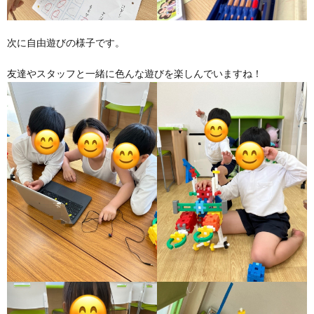
ア
次に自由遊びの様子です。
友達やスタッフと一緒に色んな遊びを楽しんでいますね！
ン
ケ
ー
ト・
自
己
評