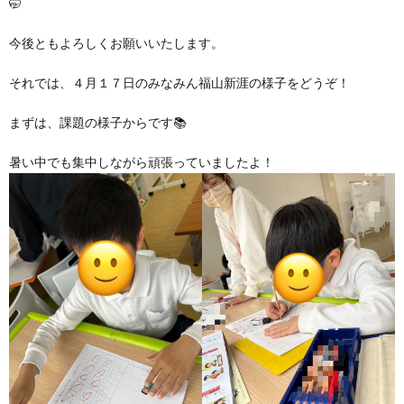
🤭
グ
で
ッ
ー
者
護
護
今後ともよろしくお願いいたします。
ラ
の
フ
ト・
ギ
者
者
それでは、４月１７日のみなみん福山新涯の様子をどうぞ！
ム
流
募
事
ャ
ギ
ギ
まずは、課題の様子からです📚
の
れ
集
業
ラ
暑い中でも集中しながら頑張っていましたよ！
ャ
ャ
公
～
✨
所
リ
ラ
ラ
表
自
ー
リ
リ
己
ー
ー
評
価