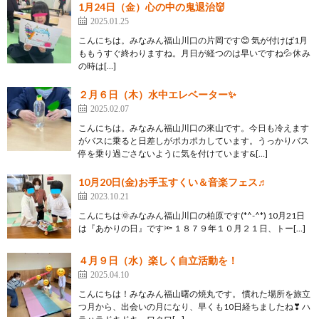
1月24日（金）心の中の鬼退治👹
2025.01.25
こんにちは。みなみん福山川口の片岡です😊 気が付けば1月
ももうすぐ終わりますね。月日が経つのは早いですね💦 休み
の時は[…]
２月６日（木）水中エレベーター✨
2025.02.07
こんにちは。みなみん福山川口の來山です。今日も冷えます
がバスに乗ると日差しがポカポカしています。うっかりバス
停を乗り過ごさないように気を付けています&[…]
10月20日(金)お手玉すくい＆音楽フェス♬
2023.10.21
こんにちは🌞みなみん福山川口の柏原です(*^-^*) 10月21日
は『あかりの日』です🔦 １８７９年１０月２１日、トー[…]
４月９日（水）楽しく自立活動を！
2025.04.10
こんにちは！みなみん福山曙の焼丸です。 慣れた場所を旅立
つ月から、出会いの月になり、早くも10日経ちましたね❣ ハ