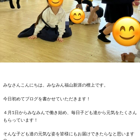
に
み
ク
オ
【公
つ
ん
セ
ー
表】
お
い
を
ス
プ
保
問
【福
て
利
🚙
ニ
護
い
山
【福
支
用
ン
者
合
川
山
【福
みなさんこんにちは。みなみん福山新涯の檀上です。
援
す
グ
ア
わ
口】
新
山
今日初めてブログを書かせていただきます！
プ
る
ス
ン
せ
保
涯】
曙】
４月1日からみなみんで働き始め、毎日子ども達から元気をたくさん
もらっています！
ロ
ま
タ
ケ
📞
護
保
保
そんな子ども達の元気な姿を皆様にもお届けできたらなと思います