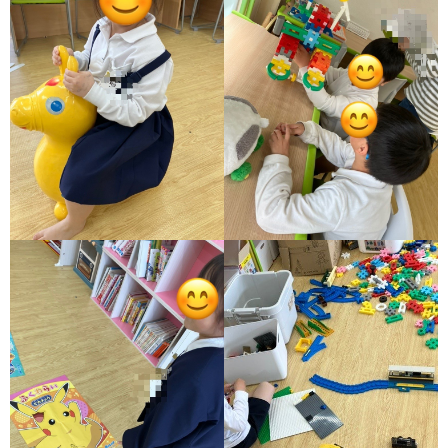
価
統
括
表