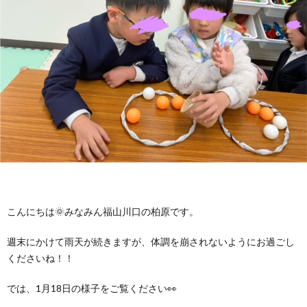
に
み
ク
オ
【公
つ
ん
セ
ー
表】
お
い
を
ス
プ
保
問
【福
て
利
🚙
ニ
護
い
山
【福
支
用
ン
者
合
川
山
【福
援
す
グ
ア
わ
口】
新
山
こんにちは🌞みなみん福山川口の柏原です。
プ
る
週末にかけて雨天が続きますが、体調を崩されないようにお過ごし
ス
ン
せ
保
涯】
曙】
くださいね！！
ロ
ま
タ
ケ
📞
護
保
保
では、1月18日の様子をご覧ください👀