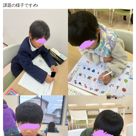
グ
で
ッ
ー
課題の様子です✍
者
護
護
ラ
の
フ
ト・
ギ
者
者
ム
流
募
事
ャ
ギ
ギ
の
れ
集
業
ラ
ャ
ャ
公
～
✨
所
リ
ラ
ラ
表
自
ー
リ
リ
己
ー
ー
評
価