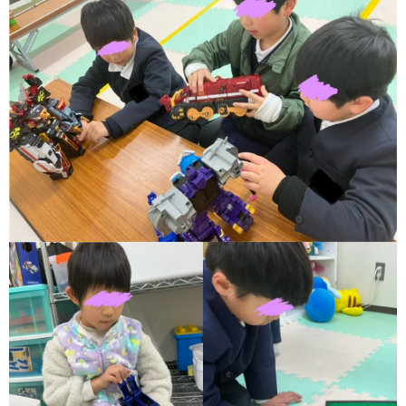
価
統
括
表