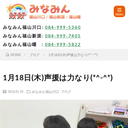
みなみん福山川口:
084-999-5360
みなみん福山新涯:
084-999-7405
HOM
みなみん福山曙 :
084-999-5822
ブログ
1月18日(木)声援は力なり(*^-^*)
HOME
ご
挨
み
1月18日(木)声援は力なり(*^-^*)
拶
な
～
2024.01.19
みなみん福山川口
ブログ
み
み
🚙
ん
な
ア
✨