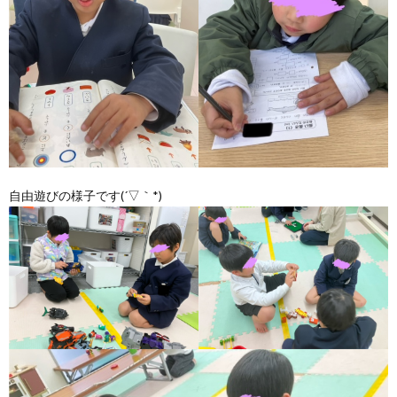
ア
ン
ケ
ー
自由遊びの様子です(´▽｀*)
ト・
自
己
評