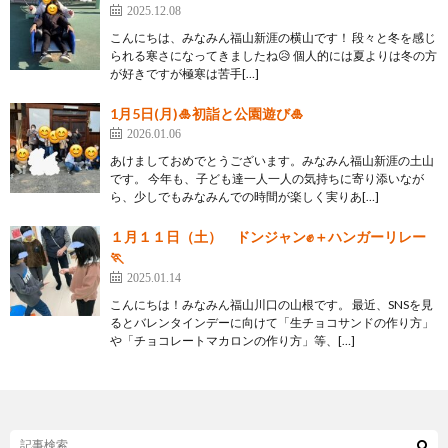
2025.12.08
こんにちは、みなみん福山新涯の横山です！ 段々と冬を感じ
られる寒さになってきましたね😥 個人的には夏よりは冬の方
が好きですが極寒は苦手[…]
1月5日(月)🎍初詣と公園遊び🎍
2026.01.06
あけましておめでとうございます。みなみん福山新涯の土山
です。 今年も、子ども達一人一人の気持ちに寄り添いなが
ら、少しでもみなみんでの時間が楽しく実りあ[…]
１月１１日（土） ドンジャン✊＋ハンガーリレー
🏃
2025.01.14
こんにちは！みなみん福山川口の山根です。 最近、SNSを見
るとバレンタインデーに向けて「生チョコサンドの作り方」
や「チョコレートマカロンの作り方」等、[…]