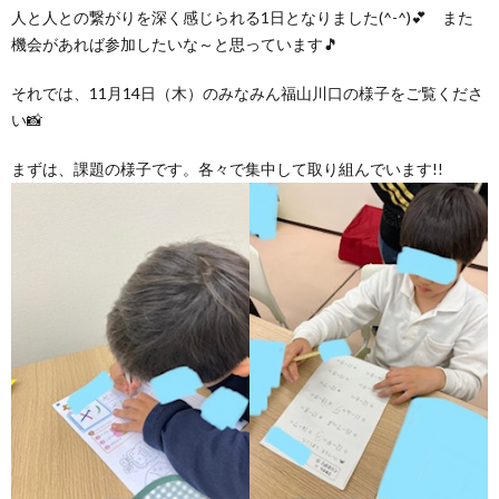
グ
で
ッ
ー
人と人との繋がりを深く感じられる1日となりました(^-^)💕 また
者
護
護
機会があれば参加したいな～と思っています🎵
ラ
の
フ
ト・
ギ
者
者
それでは、11月14日（木）のみなみん福山川口の様子をご覧くださ
い📸
ム
流
募
事
ャ
ギ
ギ
まずは、課題の様子です。各々で集中して取り組んでいます!!
の
れ
集
業
ラ
ャ
ャ
公
～
✨
所
リ
ラ
ラ
表
自
ー
リ
リ
己
ー
ー
評
価