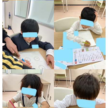
ア
ン
ケ
ー
ト・
自
己
評