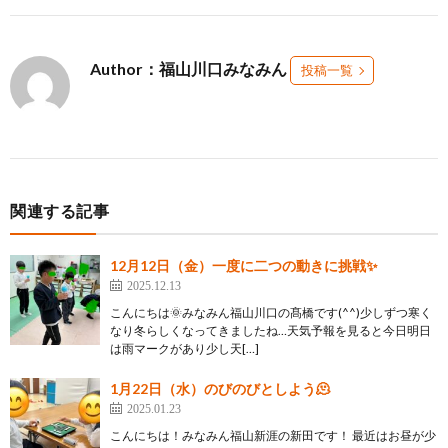
Author：福山川口みなみん
投稿一覧
関連する記事
12月12日（金）一度に二つの動きに挑戦✨
2025.12.13
こんにちは🌞みなみん福山川口の髙橋です(^^)少しずつ寒く
なり冬らしくなってきましたね…天気予報を見ると今日明日
は雨マークがあり少し天[…]
1月22日（水）のびのびとしよう🫠
2025.01.23
こんにちは！みなみん福山新涯の新田です！ 最近はお昼が少