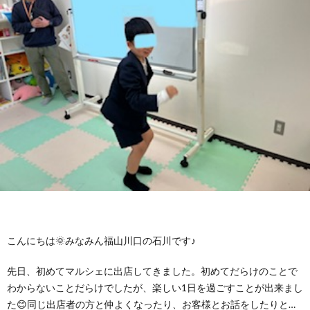
に
み
ク
オ
【公
つ
ん
セ
ー
表】
お
い
を
ス
プ
保
問
【福
て
利
🚙
ニ
護
い
山
【福
支
用
ン
者
合
川
山
【福
援
す
グ
ア
わ
口】
新
山
こんにちは🌞みなみん福山川口の石川です♪
プ
る
ス
ン
せ
保
涯】
曙】
先日、初めてマルシェに出店してきました。初めてだらけのことで
ロ
ま
タ
ケ
📞
護
保
保
わからないことだらけでしたが、楽しい1日を過ごすことが出来まし
た😊同じ出店者の方と仲よくなったり、お客様とお話をしたりと…