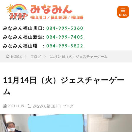
みなみん福山川口:
084-999-5360
みなみん福山新涯:
084-999-7405
HOM
みなみん福山曙 :
084-999-5822
ブログ
11月14日（火）ジェスチャーゲーム
HOME
ご
挨
み
11月14日（火）ジェスチャーゲー
ム
拶
な
～
2023.11.15
みなみん福山川口
ブログ
み
み
🚙
ん
な
ア
✨