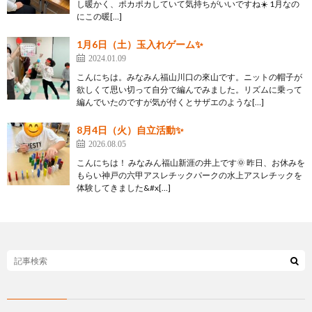
し暖かく、ポカポカしていて気持ちがいいですね☀️ 1月なの
にこの暖[…]
1月6日（土）玉入れゲーム✨
2024.01.09
こんにちは。みなみん福山川口の來山です。ニットの帽子が
欲しくて思い切って自分で編んでみました。リズムに乗って
編んでいたのですが気が付くとサザエのような[…]
8月4日（火）自立活動✨
2026.08.05
こんにちは！ みなみん福山新涯の井上です🌞 昨日、お休みを
もらい神戸の六甲アスレチックパークの水上アスレチックを
体験してきました&#x[…]