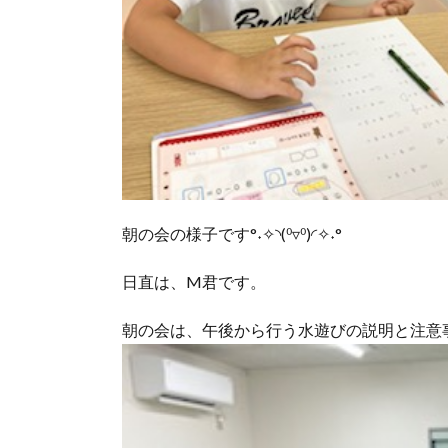
朝の会の様子です°˖✧◝(⁰▿⁰)◜✧˖°
日直は、M君です。
朝の会は、午後から行う水遊びの説明と注意事項