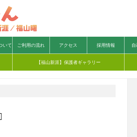
ついて
ご利用の流れ
アクセス
採用情報
自
【福山新涯】保護者ギャラリー
️