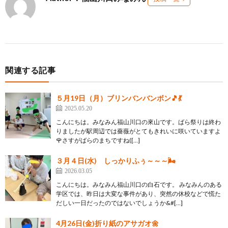
関連する記事
５月19日（月）ブリンバンバンボン🎵💃
2025.05.20
こんにちは。みなみん福山川口の來山です。ばら祭りは終わ
りましたが駅周辺では薔薇がとてもきれいに咲いていますよ
🌹さすがばらのまちですね([…]
３月４日(水) しっかりふぅ～～～🌬️
2026.03.05
こんにちは。みなみん福山川口の白石です。 みなみんのある
学区では、昨日は大変な事件があり、突然の休校などで慌た
だしい一日だったのではないでしょうか&#[…]
4月26日(金)折り紙のアサガオ🌼