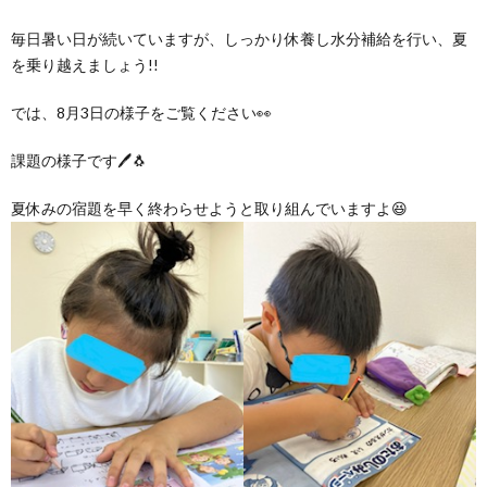
グ
で
ッ
ー
者
護
護
毎日暑い日が続いていますが、しっかり休養し水分補給を行い、夏
を乗り越えましょう!!
ラ
の
フ
ト・
ギ
者
者
では、8月3日の様子をご覧ください👀
ム
流
募
事
ャ
ギ
ギ
課題の様子です🖊🐧
の
れ
集
業
ラ
ャ
ャ
夏休みの宿題を早く終わらせようと取り組んでいますよ😆
公
～
✨
所
リ
ラ
ラ
表
自
ー
リ
リ
己
ー
ー
評
価