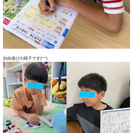
価
統
括
自由遊びの様子です(^^)
表