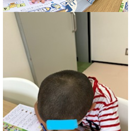
ア
ン
ケ
ー
ト・
自
己
評