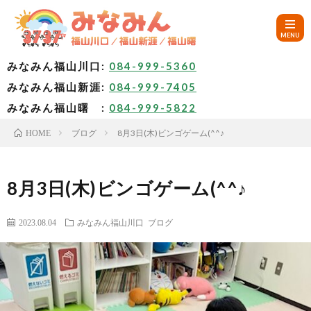
みなみん福山川口:
084-999-5360
みなみん福山新涯:
084-999-7405
HOM
みなみん福山曙 :
084-999-5822
ブログ
8月3日(木)ビンゴゲーム(^^♪
HOME
ご
挨
み
8月3日(木)ビンゴゲーム(^^♪
拶
な
～
2023.08.04
みなみん福山川口
ブログ
み
み
🚙
ん
な
ア
✨