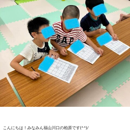
に
み
ク
オ
【公
つ
ん
セ
ー
表】
お
い
を
ス
プ
保
問
【福
て
利
🚙
ニ
護
い
山
【福
支
用
ン
者
合
川
山
【福
援
す
グ
ア
わ
口】
新
山
プ
る
ス
ン
せ
保
涯】
曙】
ロ
ま
タ
ケ
📞
護
保
保
こんにちは！みなみん福山川口の柏原です(^^)/