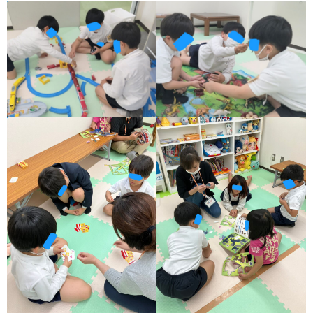
ア
ン
ケ
ー
ト・
自
己
評