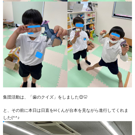
価
統
括
表
集団活動は、「歯のクイズ」をしました😊🦷
と、その前に本日は日直をHくんが台本を見ながら進行してくれま
した(^^♪