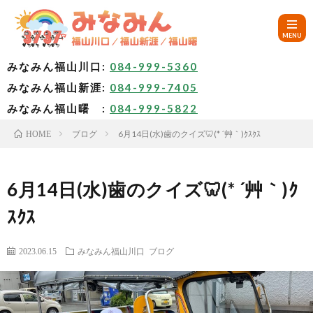
みなみん福山川口:
084-999-5360
みなみん福山新涯:
084-999-7405
HOM
みなみん福山曙 :
084-999-5822
ブログ
6月14日(水)歯のクイズ🦷(* ´艸｀)ｸｽｸｽ
HOME
ご
挨
み
6月14日(水)歯のクイズ🦷(* ´艸｀)ｸ
ｽｸｽ
拶
な
～
2023.06.15
みなみん福山川口
ブログ
み
み
🚙
ん
な
ア
✨