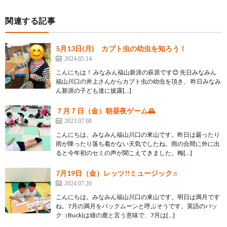
関連する記事
5月13日(月) カブト虫の幼虫を知ろう！
2024.05.14
こんにちは！ みなみん福山新涯の萩原です😊 先日みなみん
福山川口の井上さんからカブト虫の幼虫を頂き、 昨日みなみ
ん新涯の子ども達に披露[…]
７月７日（金）朝昼夜ゲーム🌄
2023.07.08
こんにちは。みなみん福山川口の來山です。昨日は曇ったり
雨が降ったり落ち着かない天気でしたね。雨の合間に外に出
ると今年初のセミの声が聞こえてきました。梅[…]
7月19日（金）レッツ!!ミュージック♬
2024.07.20
こんにちは。みなみん福山川口の來山です。明日は満月です
ね。7月の満月をバックムーンと呼ぶそうです。英語のバッ
ク（Buck)は雄の鹿と言う意味で、7月は[…]