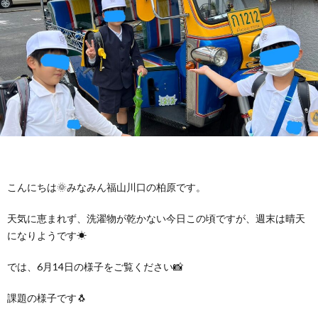
に
み
ク
オ
【公
つ
ん
セ
ー
表】
お
い
を
ス
プ
保
問
【福
て
利
🚙
ニ
護
い
山
【福
支
用
ン
者
合
川
山
【福
こんにちは🌞みなみん福山川口の柏原です。
援
す
グ
ア
わ
口】
新
山
天気に恵まれず、洗濯物が乾かない今日この頃ですが、週末は晴天
になりようです☀
プ
る
ス
ン
せ
保
涯】
曙】
では、6月14日の様子をご覧ください📸
ロ
ま
タ
ケ
📞
護
保
保
課題の様子です🐧