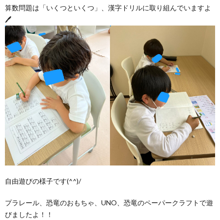
グ
で
ッ
ー
算数問題は「いくつといくつ」、漢字ドリルに取り組んでいますよ
者
護
護
🖊
ラ
の
フ
ト・
ギ
者
者
ム
流
募
事
ャ
ギ
ギ
の
れ
集
業
ラ
ャ
ャ
公
～
✨
所
リ
ラ
ラ
表
自
ー
リ
リ
己
ー
ー
自由遊びの様子です(^^)/
評
プラレール、恐竜のおもちゃ、UNO、恐竜のペーパークラフトで遊
びましたよ！！
価